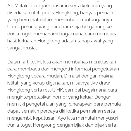
Air. Melalui beragam pasaran serta keluaran yang
disediakan oleh pools Hongkong, banyak pemain
yang berminat dalam mencoba peruntungannya.
Untuk pemula yang baru baru saja bergabung ke
dunia togel, memahami bagaimana cara membaca
hasil keluaran Hongkong adalah tahap awal yang
sangat krusial.
Dalam artikel ini, kita akan membahas menjelaskan
cara membaca dan mengerti informasi pengeluaran
Hongkong secara mudah. Dimulai dengan makna
istilah yang kerap digunakan, misalnya live draw
Hongkong serta result HK, sampai bagaimana cara
menginterpretasikan nomor yang keluar. Dengan
memiliki pengetahuan yang, diharapkan para pemula
dapat semakin percaya diri ketika permainan serta
mengambil keputusan. Ayo kita memulai menyusuri
dunia togel Hongkong dengan bijak dan bijak serta