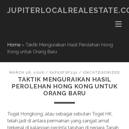
JUPITERLOCALREALESTATE.
Home
»
Taktik Menguraikan Hasil Perolehan Hong
Kong untuk Orang Baru
MARCH 26, 2026
/
SAFASFSF231
/
UNCATEGORIZED
TAKTIK MENGURAIKAN HASIL
PEROLEHAN HONG KONG UNTUK
ORANG BARU
Togel Hongkong, atau sebagai sebutan Togel HK,
telah jadi di antara permainan yang sangat amat
terkenal di kalangan pecinta taruhan di negara Tanah