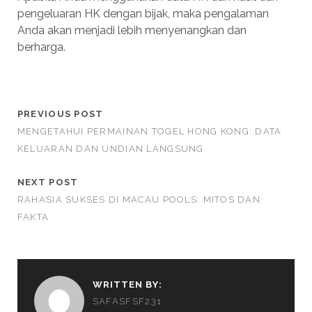
pengeluaran HK dengan bijak, maka pengalaman
Anda akan menjadi lebih menyenangkan dan
berharga.
PREVIOUS POST
MENGETAHUI PERMAINAN TOGEL HONG KONG: DATA
KELUARAN DAN UNDIAN LANGSUNG
NEXT POST
RAHASIA SUKSES DI MACAU POOLS: MITOS DAN
FAKTA
WRITTEN BY:
SAFASFSF231