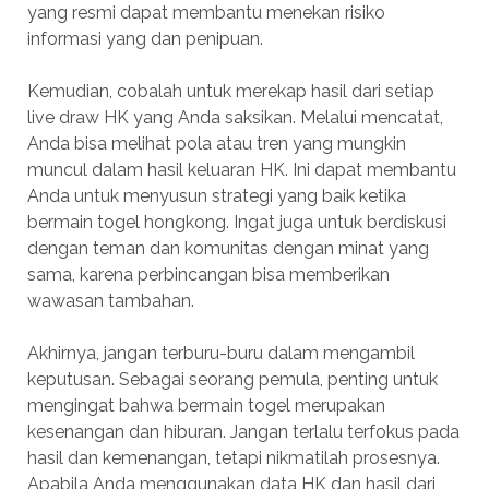
yang resmi dapat membantu menekan risiko
informasi yang dan penipuan.
Kemudian, cobalah untuk merekap hasil dari setiap
live draw HK yang Anda saksikan. Melalui mencatat,
Anda bisa melihat pola atau tren yang mungkin
muncul dalam hasil keluaran HK. Ini dapat membantu
Anda untuk menyusun strategi yang baik ketika
bermain togel hongkong. Ingat juga untuk berdiskusi
dengan teman dan komunitas dengan minat yang
sama, karena perbincangan bisa memberikan
wawasan tambahan.
Akhirnya, jangan terburu-buru dalam mengambil
keputusan. Sebagai seorang pemula, penting untuk
mengingat bahwa bermain togel merupakan
kesenangan dan hiburan. Jangan terlalu terfokus pada
hasil dan kemenangan, tetapi nikmatilah prosesnya.
Apabila Anda menggunakan data HK dan hasil dari