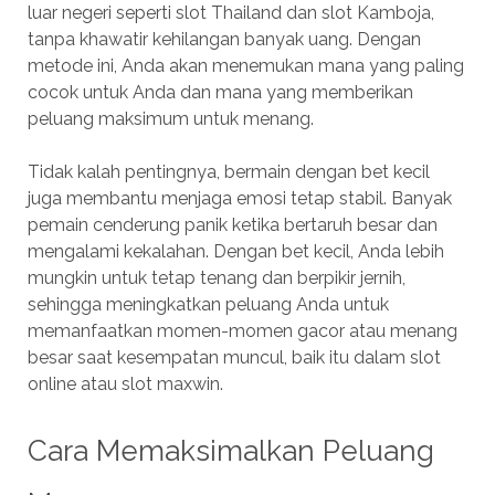
luar negeri seperti slot Thailand dan slot Kamboja,
tanpa khawatir kehilangan banyak uang. Dengan
metode ini, Anda akan menemukan mana yang paling
cocok untuk Anda dan mana yang memberikan
peluang maksimum untuk menang.
Tidak kalah pentingnya, bermain dengan bet kecil
juga membantu menjaga emosi tetap stabil. Banyak
pemain cenderung panik ketika bertaruh besar dan
mengalami kekalahan. Dengan bet kecil, Anda lebih
mungkin untuk tetap tenang dan berpikir jernih,
sehingga meningkatkan peluang Anda untuk
memanfaatkan momen-momen gacor atau menang
besar saat kesempatan muncul, baik itu dalam slot
online atau slot maxwin.
Cara Memaksimalkan Peluang