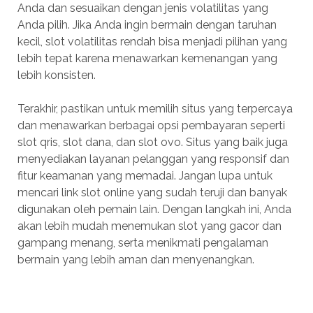
Anda dan sesuaikan dengan jenis volatilitas yang
Anda pilih. Jika Anda ingin bermain dengan taruhan
kecil, slot volatilitas rendah bisa menjadi pilihan yang
lebih tepat karena menawarkan kemenangan yang
lebih konsisten.
Terakhir, pastikan untuk memilih situs yang terpercaya
dan menawarkan berbagai opsi pembayaran seperti
slot qris, slot dana, dan slot ovo. Situs yang baik juga
menyediakan layanan pelanggan yang responsif dan
fitur keamanan yang memadai. Jangan lupa untuk
mencari link slot online yang sudah teruji dan banyak
digunakan oleh pemain lain. Dengan langkah ini, Anda
akan lebih mudah menemukan slot yang gacor dan
gampang menang, serta menikmati pengalaman
bermain yang lebih aman dan menyenangkan.