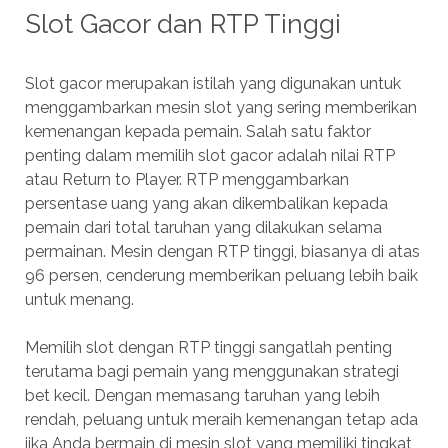
Slot Gacor dan RTP Tinggi
Slot gacor merupakan istilah yang digunakan untuk
menggambarkan mesin slot yang sering memberikan
kemenangan kepada pemain. Salah satu faktor
penting dalam memilih slot gacor adalah nilai RTP
atau Return to Player. RTP menggambarkan
persentase uang yang akan dikembalikan kepada
pemain dari total taruhan yang dilakukan selama
permainan. Mesin dengan RTP tinggi, biasanya di atas
96 persen, cenderung memberikan peluang lebih baik
untuk menang.
Memilih slot dengan RTP tinggi sangatlah penting
terutama bagi pemain yang menggunakan strategi
bet kecil. Dengan memasang taruhan yang lebih
rendah, peluang untuk meraih kemenangan tetap ada
jika Anda bermain di mesin slot yang memiliki tingkat