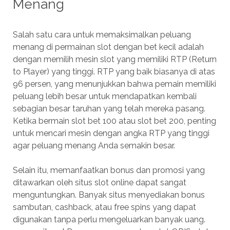
Menang
Salah satu cara untuk memaksimalkan peluang
menang di permainan slot dengan bet kecil adalah
dengan memilih mesin slot yang memiliki RTP (Return
to Player) yang tinggi. RTP yang baik biasanya di atas
96 persen, yang menunjukkan bahwa pemain memiliki
peluang lebih besar untuk mendapatkan kembali
sebagian besar taruhan yang telah mereka pasang.
Ketika bermain slot bet 100 atau slot bet 200, penting
untuk mencari mesin dengan angka RTP yang tinggi
agar peluang menang Anda semakin besar.
Selain itu, memanfaatkan bonus dan promosi yang
ditawarkan oleh situs slot online dapat sangat
menguntungkan. Banyak situs menyediakan bonus
sambutan, cashback, atau free spins yang dapat
digunakan tanpa perlu mengeluarkan banyak uang.