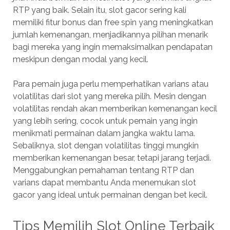
RTP yang baik. Selain itu, slot gacor sering kali
memiliki fitur bonus dan free spin yang meningkatkan
jumlah kemenangan, menjadikannya pilihan menarik
bagi mereka yang ingin memaksimalkan pendapatan
meskipun dengan modal yang kecil.
Para pemain juga perlu memperhatikan varians atau
volatilitas dari slot yang mereka pilih. Mesin dengan
volatilitas rendah akan memberikan kemenangan kecil
yang lebih sering, cocok untuk pemain yang ingin
menikmati permainan dalam jangka waktu lama.
Sebaliknya, slot dengan volatilitas tinggi mungkin
memberikan kemenangan besar, tetapi jarang terjadi.
Menggabungkan pemahaman tentang RTP dan
varians dapat membantu Anda menemukan slot
gacor yang ideal untuk permainan dengan bet kecil.
Tips Memilih Slot Online Terbaik