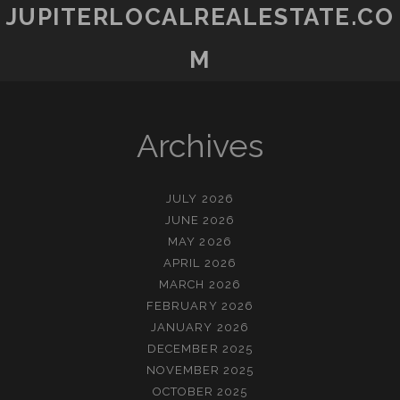
JUPITERLOCALREALESTATE.CO
M
Archives
JULY 2026
JUNE 2026
MAY 2026
APRIL 2026
MARCH 2026
FEBRUARY 2026
JANUARY 2026
DECEMBER 2025
NOVEMBER 2025
OCTOBER 2025