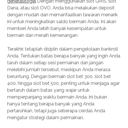
generasitogel
Dengan menggunakan slot QRIS, slot
Dana, atau slot OVO, Anda bisa melakukan deposit
dengan mudah dan memanfaatkan tawaran menarik
ini untuk meningkatkan saldo bermain Anda. Ini akan
memberi Anda lebih banyak kesempatan untuk
bermain dan meraih kemenangan.
Terakhir, tetaplah disiplin dalam pengelolaan bankroll
Anda. Tentukan batas berapa banyak yang ingin Anda
taruh dalam setiap sesi permainan dan jangan
melebihi jumlah tersebut, meskipun Anda merasa
beruntung. Dengan bermain slot bet 300, slot bet
400, hingga slot bet 500, penting untuk menjaga agar
bertaruh dalam batas yang wajar untuk
memperpanjang waktu bermain Anda. Ini bukan
hanya tentang berapa banyak yang Anda
pertaruhkan, tetapi juga seberapa cerdas Anda
mengatur strategi dalam permainan.