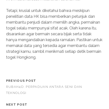
Tetapi, krusial untuk diketahui bahwa meskipun
penelitian data HK bisa memberikan petunjuk dan
membantu penjudi dalam memilih angka, permainan
togel selalu mempunyai sifat acak. Oleh karena itu,
disarankan agar bermain secara bijak serta tidak
hanya mengandalkan kepada ramalan. Pastikan untuk
memakai data yang tersedia agar membantu dalam
strategi kamu, sambil menikmati setiap detik bermain
togel Hongkong.
PREVIOUS POST
RUBAH4D: PERPADUAN ANTARA SENI DAN
TEKNOLOGI
NEXT POST