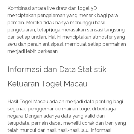
Kombinasi antara live draw dan togel 5D
menciptakan pengalaman yang menarik bagi para
pemain. Mereka tidak hanya menunggu hasil
pengeluaran, tetapi juga merasakan sensasi langsung
dari setiap undian. Hal ini menciptakan atmosfer yang
seru dan penuh antisipasi, membuat setiap permainan
menjadi lebih berkesan.
Informasi dan Data Statistik
Keluaran Togel Macau
Hasil Togel Macau adalah menjadi data penting bagi
segenap penggemar permainan togel di berbagai
negara. Dengan adanya data yang valid dan
terupdate, pemain dapat meneliti corak dan tren yang
telah muncul dari hasil hasil-hasil lalu. Informasi