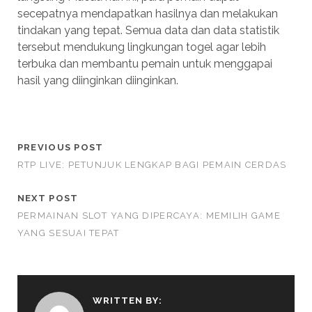
secepatnya mendapatkan hasilnya dan melakukan
tindakan yang tepat. Semua data dan data statistik
tersebut mendukung lingkungan togel agar lebih
terbuka dan membantu pemain untuk menggapai
hasil yang diinginkan diinginkan.
PREVIOUS POST
RTP LIVE: PETUNJUK LENGKAP BAGI PEMAIN CERDAS
NEXT POST
PERMAINAN SLOT YANG DIPERCAYA: MEMILIH GAME
YANG SESUAI TEPAT
WRITTEN BY: