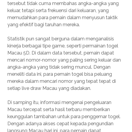
tersebut tidak cuma membahas angka-angka yang
keluar, tetapi serta frekuensi dari keluaran, yang
memudahkan para pemain dalam menyusun taktik
yang efektif bagi taruhan mereka.
Statistik pun sangat berguna dalam menganalisis
kinerja berbagai tipe game, seperti permainan togel
Macau 5D. Di dalam data tersebut, pemain dapat
mencari nomor-nomor yang paling sering keluar dan
angka-angka yang tidak sering muncul. Dengan
meneliti data ini, para pemain togel bisa peluang
mereka dalam mencari nomor yang tepat tepat di
setiap live draw Macau yang diadakan.
Di samping itu, informasi mengenai pengeluaran
Macau tercepat serta hasil terbaru memberikan
keunggulan tambahan untuk para penggemar togel.
Dengan adanya akses cepat kepada pengundian
langsung Macau hari ini, para pemain dapat