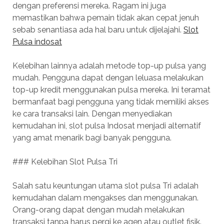
dengan preferensi mereka. Ragam ini juga
memastikan bahwa pemain tidak akan cepat jenuh
sebab senantiasa ada hal baru untuk dijelajahi.
Slot
Pulsa indosat
Kelebihan lainnya adalah metode top-up pulsa yang
mudah. Pengguna dapat dengan leluasa melakukan
top-up kredit menggunakan pulsa mereka. Ini teramat
bermanfaat bagi pengguna yang tidak memiliki akses
ke cara transaksi lain. Dengan menyediakan
kemudahan ini, slot pulsa Indosat menjadi alternatif
yang amat menarik bagi banyak pengguna.
### Kelebihan Slot Pulsa Tri
Salah satu keuntungan utama slot pulsa Tri adalah
kemudahan dalam mengakses dan menggunakan.
Orang-orang dapat dengan mudah melakukan
transaksi tanpa harus pergi ke agen atau outlet fisik.