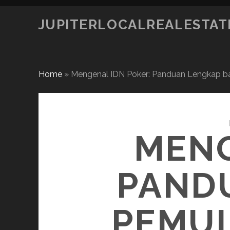
JUPITERLOCALREALESTAT
Home
»
Mengenal IDN Poker: Panduan Lengkap b
MENG
PAND
PEMUL