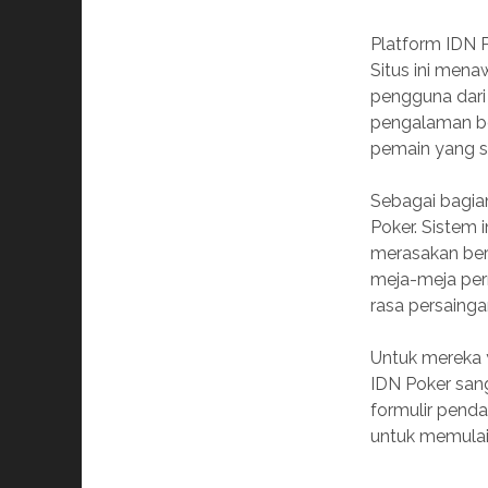
Platform IDN P
Situs ini mena
pengguna dari 
pengalaman b
pemain yang 
Sebagai bagian
Poker. Sistem
merasakan ber
meja-meja per
rasa persaing
Untuk mereka y
IDN Poker san
formulir penda
untuk memulai