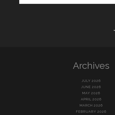
Archives
JULY 2026
JUNE 2026
MAY 2026
APRIL 2026
MARCH 2026
FEBRUARY 2026