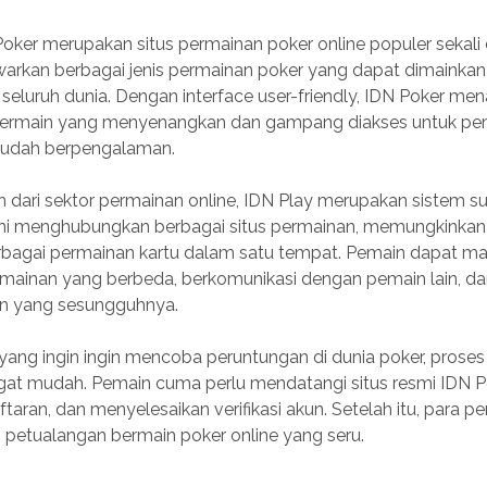
oker merupakan situs permainan poker online populer sekali d
warkan berbagai jenis permainan poker yang dapat dimainkan
seluruh dunia. Dengan interface user-friendly, IDN Poker me
ermain yang menyenangkan dan gampang diakses untuk p
sudah berpengalaman.
 dari sektor permainan online, IDN Play merupakan sistem s
 ini menghubungkan berbagai situs permainan, memungkinkan
bagai permainan kartu dalam satu tempat. Pemain dapat m
mainan yang berbeda, berkomunikasi dengan pemain lain, d
an yang sesungguhnya.
ang ingin ingin mencoba peruntungan di dunia poker, proses
gat mudah. Pemain cuma perlu mendatangi situs resmi IDN Po
ftaran, dan menyelesaikan verifikasi akun. Setelah itu, para p
 petualangan bermain poker online yang seru.