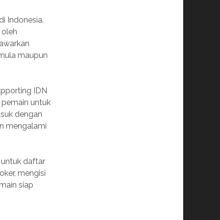
i Indonesia.
 oleh
nawarkan
emula maupun
upporting IDN
 pemain untuk
asuk dengan
an mengalami
 untuk daftar
ker, mengisi
emain siap