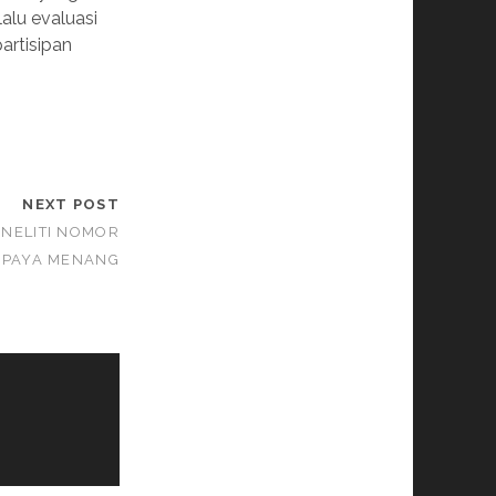
lalu evaluasi
artisipan
NEXT POST
ENELITI NOMOR
 UPAYA MENANG