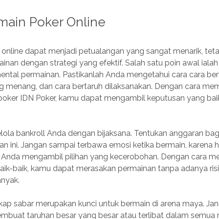
main Poker Online
online dapat menjadi petualangan yang sangat menarik, tetap
nan dengan strategi yang efektif. Salah satu poin awal iala
ental permainan. Pastikanlah Anda mengetahui cara cara ber
g menang, dan cara bertaruh dilaksanakan. Dengan cara m
poker IDN Poker, kamu dapat mengambil keputusan yang bai
elola bankroll Anda dengan bijaksana. Tentukan anggaran ba
san ini. Jangan sampai terbawa emosi ketika bermain, karena ha
Anda mengambil pilihan yang kecerobohan. Dengan cara m
ik-baik, kamu dapat merasakan permainan tanpa adanya risik
anyak.
ikap sabar merupakan kunci untuk bermain di arena maya. Jan
embuat taruhan besar yang besar atau terlibat dalam semua