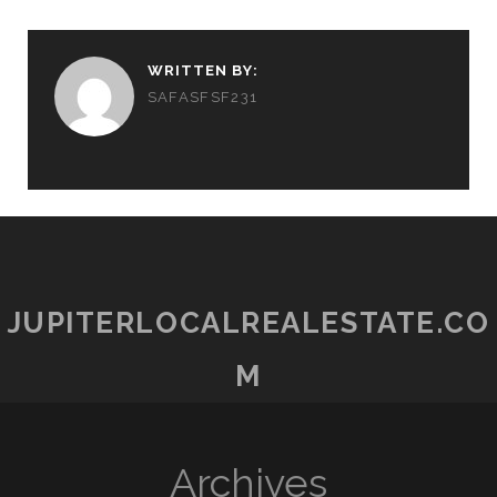
WRITTEN BY:
SAFASFSF231
JUPITERLOCALREALESTATE.CO
M
Archives