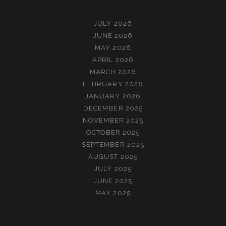
JULY 2026
JUNE 2026
MAY 2026
APRIL 2026
MARCH 2026
FEBRUARY 2026
JANUARY 2026
DECEMBER 2025
NOVEMBER 2025
OCTOBER 2025
SEPTEMBER 2025
AUGUST 2025
JULY 2025
JUNE 2025
MAY 2025