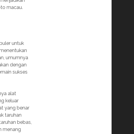
 menjadikan
toto macau.
uler untuk
t menentukan
kan, umumnya
 akan dengan
emain sukses
nya alat
g keluar
at yang benar
 taruhan
 taruhan bebas,
an menang