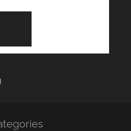
M
ategories