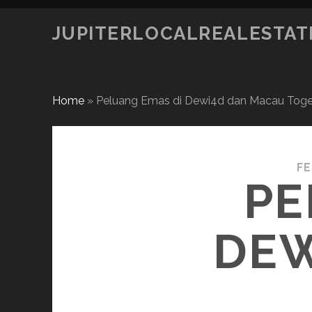
JUPITERLOCALREALESTAT
Home
»
Peluang Emas di Dewi4d dan Macau Toge
FE
PE
DEW