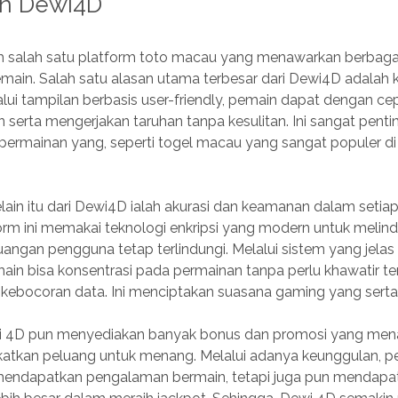
an Dewi4D
 salah satu platform toto macau yang menawarkan berbagai
emain. Salah satu alasan utama terbesar dari Dewi4D adala
alui tampilan berbasis user-friendly, pemain dapat dengan 
 serta mengerjakan taruhan tanpa kesulitan. Ini sangat penti
permainan yang, seperti togel macau yang sangat populer d
ain itu dari Dewi4D ialah akurasi dan keamanan dalam setiap 
tform ini memakai teknologi enkripsi yang modern untuk melin
uangan pengguna tetap terlindungi. Melalui sistem yang jelas
ain bisa konsentrasi pada permainan tanpa perlu khawatir t
 kebocoran data. Ini menciptakan suasana gaming yang serta
ewi 4D pun menyediakan banyak bonus dan promosi yang mena
atkan peluang untuk menang. Melalui adanya keunggulan, 
endapatkan pengalaman bermain, tetapi juga pun mendapa