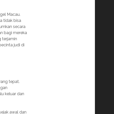
ogel Macau.
a tidak bisa
umumkan secara
an bagi mereka
 terjamin
ecinta judi di
yang tepat.
ngan
lu keluar dan
sejak awal dan