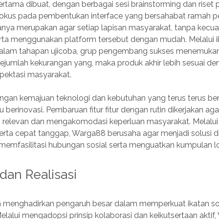
rtama dibuat, dengan berbagai sesi brainstorming dan riset
okus pada pembentukan interface yang bersahabat ramah p
nya merupakan agar setiap lapisan masyarakat, tanpa kecual
ta menggunakan platform tersebut dengan mudah. Melalui ik
dalam tahapan ujicoba, grup pengembang sukses menemuka
ejumlah kekurangan yang, maka produk akhir lebih sesuai de
pektasi masyarakat.
gan kemajuan teknologi dan kebutuhan yang terus terus b
 berinovasi. Pembaruan fitur fitur dengan rutin dikerjakan a
p relevan dan mengakomodasi keperluan masyarakat. Melalu
erta cepat tanggap, Warga88 berusaha agar menjadi solusi di
memfasilitasi hubungan sosial serta menguatkan kumpulan lo
an Realisasi
 menghadirkan pengaruh besar dalam memperkuat ikatan sosi
lalui mengadopsi prinsip kolaborasi dan keikutsertaan aktif