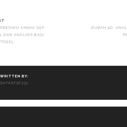
ST
 PREDIKSI ANGKA SGP
RUBAH 4D: ANAL
EL DAN ANALISIS BAGI
P
 TOGEL.
WRITTEN BY:
SAFASFSF231