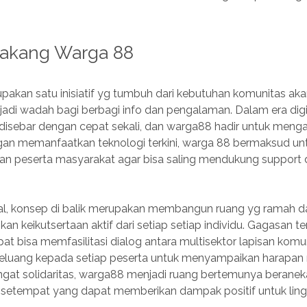
lakang Warga 88
akan satu inisiatif yg tumbuh dari kebutuhan komunitas aka
adi wadah bagi berbagi info dan pengalaman. Dalam era digita
a disebar dengan cepat sekali, dan warga88 hadir untuk men
engan memanfaatkan teknologi terkini, warga 88 bermaksud un
 peserta masyarakat agar bisa saling mendukung support 
al, konsep di balik merupakan membangun ruang yg ramah d
 keikutsertaan aktif dari setiap setiap individu. Gagasan t
at bisa memfasilitasi dialog antara multisektor lapisan komun
luang kepada setiap peserta untuk menyampaikan harapan 
at solidaritas, warga88 menjadi ruang bertemunya berane
de setempat yang dapat memberikan dampak positif untuk lin