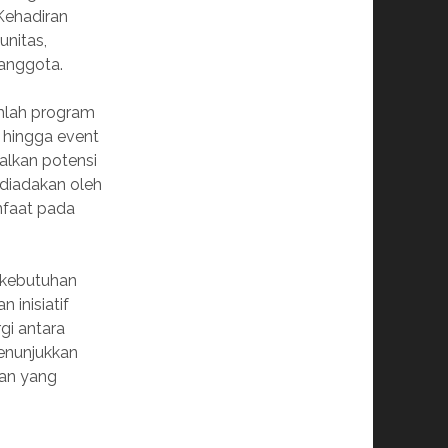
Kehadiran
unitas,
 anggota.
umlah program
 hingga event
alkan potensi
 diadakan oleh
nfaat pada
 kebutuhan
 inisiatif
gi antara
menunjukkan
aan yang