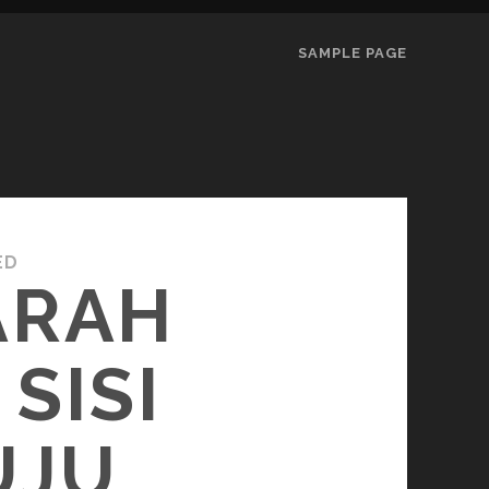
SAMPLE PAGE
ED
ARAH
SISI
UJU