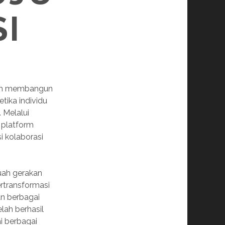
I
dalam membangun
tika individu
 Melalui
 platform
i kolaborasi
uah gerakan
ertransformasi
an berbagai
ah berhasil
i berbagai