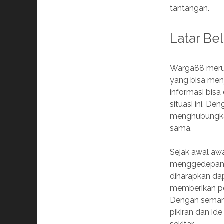
tantangan.
Latar Be
Warga88 merup
yang bisa menj
informasi bis
situasi ini. D
menghubungkan
sama.
Sejak awal aw
menggedepankan
diharapkan dap
memberikan pe
Dengan semang
pikiran dan i