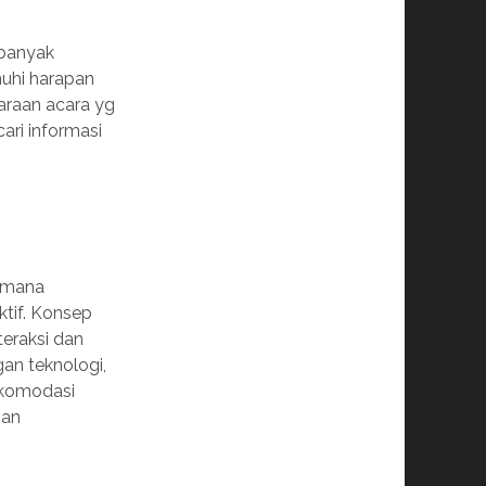
 banyak
nuhi harapan
araan acara yg
ri informasi
aimana
tif. Konsep
eraksi dan
an teknologi,
akomodasi
gan