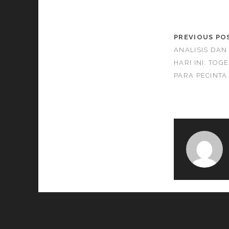
PREVIOUS PO
ANALISIS DAN
HARI INI: TOG
PARA PECINTA