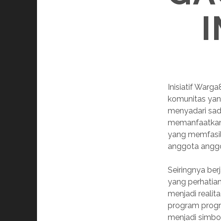
Inisiatif Warg
komunitas yan
menyadari sad
memanfaatkan 
yang memfasili
anggota angg
Seiringnya be
yang perhatian
menjadi reali
program progr
menjadi simbo