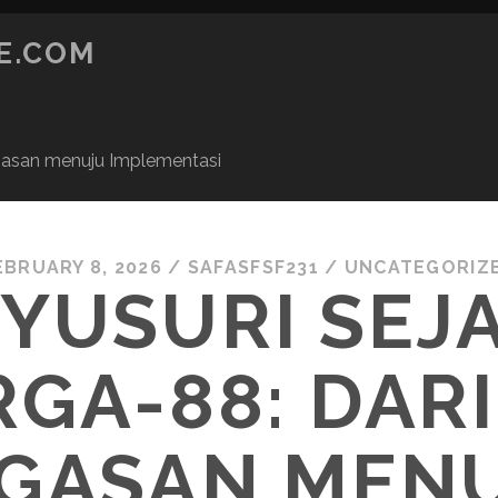
E.COM
agasan menuju Implementasi
EBRUARY 8, 2026
/
SAFASFSF231
/
UNCATEGORIZ
YUSURI SEJ
GA-88: DARI 
GASAN MEN