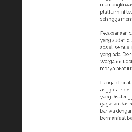
memungkinkan
platform ini t
sehingga memp
Pelaksanaan d
yang sudah di
sosial, semua
yang ada. Deng
Warga 88 tida
masyarakat lu
Dengan berjal
anggota, menci
yang diseleng
gagasan dan re
bahwa dengan 
bermanfaat ba