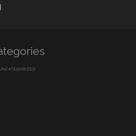
M
ategories
UNCATEGORIZED