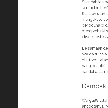
Sesudah ide pe
kemudian berf
Sasaran utama
mengakses ser
pengguna di 
memperbaiki s
ekspektasi eks
Bersamaan den
Warga88 selalu
platform teta
yang adaptif s
handal dalam 
Dampak d
Warga88 telah
anggotanya. Me