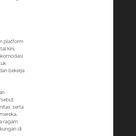
n platform
l kini,
gakomodasi
tuk
dan bekerja
an
ersebut
itas, serta
mereka.
ka ragam
gkungan di