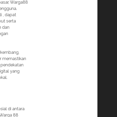
 pasar, Warga88
engguna.
i , dapat
ut serta
n dan
ngan
erkembang,
gar memastikan
i pendekatan
gital yang
kal.
al di antara
, Warga 88