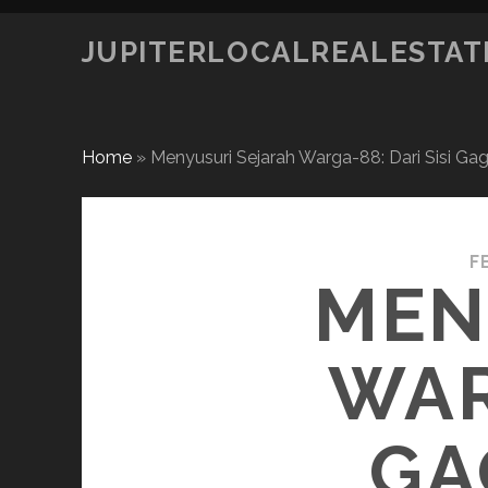
JUPITERLOCALREALESTAT
Home
»
Menyusuri Sejarah Warga-88: Dari Sisi G
F
MEN
WAR
GA