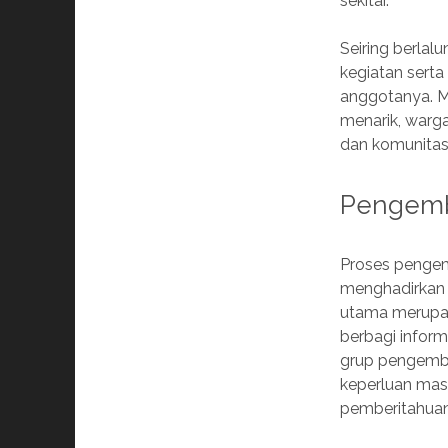
sekitar.
Seiring berla
kegiatan serta
anggotanya. M
menarik, warg
dan komunitas d
Pengem
Proses pengem
menghadirkan 
utama merupak
berbagi infor
grup pengemb
keperluan mas
pemberitahuan