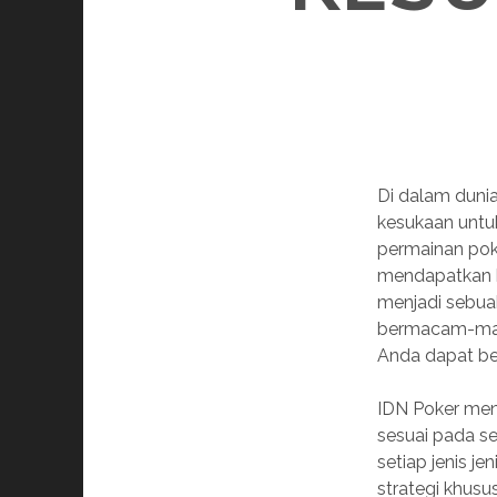
Di dalam dunia
kesukaan untuk
permainan poke
mendapatkan ke
menjadi sebuah
bermacam-mac
Anda dapat be
IDN Poker men
sesuai pada se
setiap jenis j
strategi khus