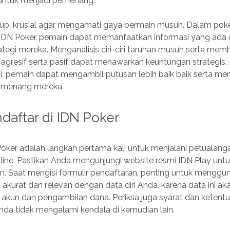
 untuk menjadi pemenang.
up, krusial agar mengamati gaya bermain musuh. Dalam poker
 IDN Poker, pemain dapat memanfaatkan informasi yang ada 
egi mereka. Menganalisis ciri-ciri taruhan musuh serta mem
 agresif serta pasif dapat menawarkan keuntungan strategis
, pemain dapat mengambil putusan lebih baik baik serta me
 menang mereka.
daftar di IDN Poker
 Poker adalah langkah pertama kali untuk menjalani petualan
nline. Pastikan Anda mengunjungi website resmi IDN Play un
n. Saat mengisi formulir pendaftaran, penting untuk menggu
 akurat dan relevan dengan data diri Anda, karena data ini ak
si akun dan pengambilan dana. Periksa juga syarat dan ketent
nda tidak mengalami kendala di kemudian lain.