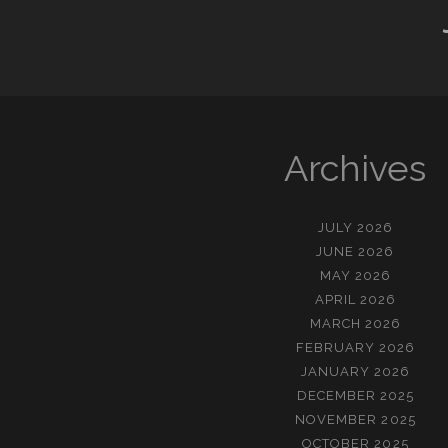
Archives
JULY 2026
JUNE 2026
MAY 2026
APRIL 2026
MARCH 2026
FEBRUARY 2026
JANUARY 2026
DECEMBER 2025
NOVEMBER 2025
OCTOBER 2025