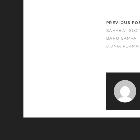
PREVIOUS PO
SAHABAT SLOT
BARU SAMPAI
DUNIA PERMA