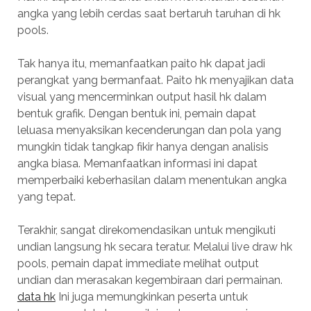
angka yang lebih cerdas saat bertaruh taruhan di hk
pools.
Tak hanya itu, memanfaatkan paito hk dapat jadi
perangkat yang bermanfaat. Paito hk menyajikan data
visual yang mencerminkan output hasil hk dalam
bentuk grafik. Dengan bentuk ini, pemain dapat
leluasa menyaksikan kecenderungan dan pola yang
mungkin tidak tangkap fikir hanya dengan analisis
angka biasa. Memanfaatkan informasi ini dapat
memperbaiki keberhasilan dalam menentukan angka
yang tepat.
Terakhir, sangat direkomendasikan untuk mengikuti
undian langsung hk secara teratur. Melalui live draw hk
pools, pemain dapat immediate melihat output
undian dan merasakan kegembiraan dari permainan.
data hk
Ini juga memungkinkan peserta untuk