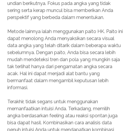
undian berikutnya. Fokus pada angka yang tidak
sering serta kerap muncul bisa memberikan Anda
perspektif yang berbeda dalam menentukan.
Metode lainnya ialah menggunakan paito HK. Paito ini
dapat menolong Anda menyaksikan secara visual
data angka yang telah ditarik dalam beberapa waktu
sebelumnya. Dengan paito, Anda bisa secara lebih
mudah mendeteksi tren dan pola yang mungkin saja
tak terlihat hanya dari pengamatan angka secara
acak. Hal ini dapat menjadi alat bantu yang
bermanfaat dalam mengambil keputusan lebih
informasi.
Terakhir, tidak segans untuk menggunakan
memanfaatkan intuisi Anda. Terkadang, memilih
angka berdasarkan feeling atau reaksi spontan juga
bisa dapat hasil. Kombinasikan cara analisis data
penuh intuisi Anda untuk mendapatkan kombinasi