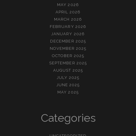
MAY 2026
APRIL 2026
MARCH 2026
FEBRUARY 2026
JANUARY 2026
DECEMBER 2025
NOVEMBER 2025
OCTOBER 2025
SEPTEMBER 2025
AUGUST 2025
JULY 2025
JUNE 2025
MAY 2025
Categories
UNCATEGORIZED