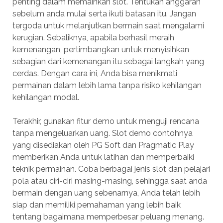
penting dalam memainkan slot. Tentukan anggaran
sebelum anda mulai serta ikuti batasan itu. Jangan
tergoda untuk melanjutkan bermain saat mengalami
kerugian. Sebaliknya, apabila berhasil meraih
kemenangan, pertimbangkan untuk menyisihkan
sebagian dari kemenangan itu sebagai langkah yang
cerdas. Dengan cara ini, Anda bisa menikmati
permainan dalam lebih lama tanpa risiko kehilangan
kehilangan modal.
Terakhir, gunakan fitur demo untuk menguji rencana
tanpa mengeluarkan uang. Slot demo contohnya
yang disediakan oleh PG Soft dan Pragmatic Play
memberikan Anda untuk latihan dan memperbaiki
teknik permainan. Coba berbagai jenis slot dan pelajari
pola atau ciri-ciri masing-masing, sehingga saat anda
bermain dengan uang sebenarnya, Anda telah lebih
siap dan memiliki pemahaman yang lebih baik
tentang bagaimana memperbesar peluang menang.