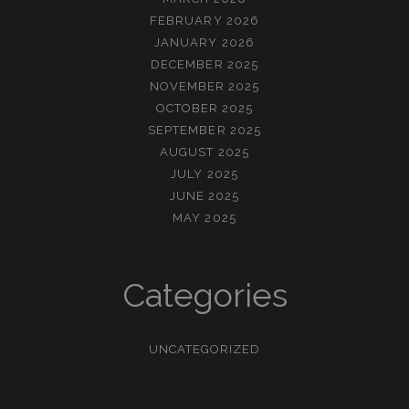
FEBRUARY 2026
JANUARY 2026
DECEMBER 2025
NOVEMBER 2025
OCTOBER 2025
SEPTEMBER 2025
AUGUST 2025
JULY 2025
JUNE 2025
MAY 2025
Categories
UNCATEGORIZED