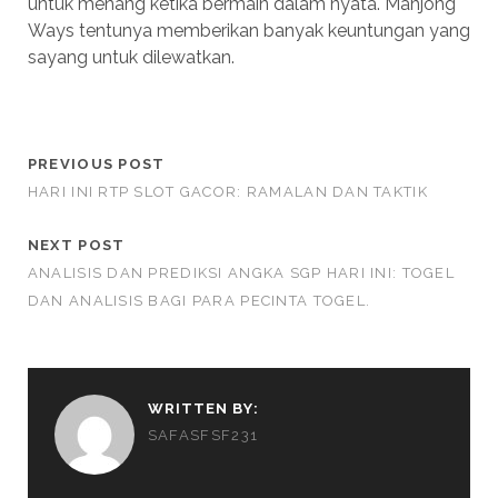
untuk menang ketika bermain dalam nyata. Mahjong
Ways tentunya memberikan banyak keuntungan yang
sayang untuk dilewatkan.
PREVIOUS POST
HARI INI RTP SLOT GACOR: RAMALAN DAN TAKTIK
NEXT POST
ANALISIS DAN PREDIKSI ANGKA SGP HARI INI: TOGEL
DAN ANALISIS BAGI PARA PECINTA TOGEL.
WRITTEN BY:
SAFASFSF231