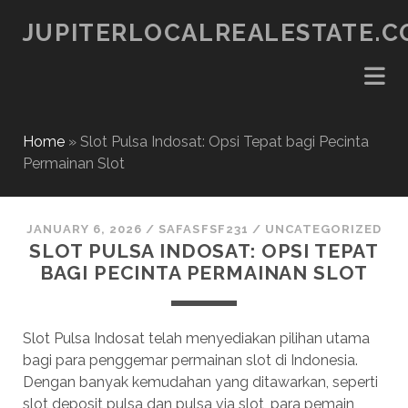
JUPITERLOCALREALESTATE.
Home
»
Slot Pulsa Indosat: Opsi Tepat bagi Pecinta
Permainan Slot
JANUARY 6, 2026
/
SAFASFSF231
/
UNCATEGORIZED
SLOT PULSA INDOSAT: OPSI TEPAT
BAGI PECINTA PERMAINAN SLOT
Slot Pulsa Indosat telah menyediakan pilihan utama
bagi para penggemar permainan slot di Indonesia.
Dengan banyak kemudahan yang ditawarkan, seperti
slot deposit pulsa dan pulsa via slot, para pemain