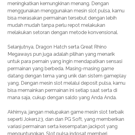
meningkatkan kemungkinan menang. Dengan
menggunakan menggunakan mesin slot pulsa, kamu
bisa merasakan permainan tersebut dengan lebih
mudah mudah tanpa perlu repot melakukan
melakukan setoran dengan metode konvensional.
Selanjutnya, Dragon Hatch serta Great Rhino
Megaways pun juga adalah pilihan yang menarik
untuk para pemain yang ingin mendapatkan sensasi
permainan yang berbeda. Masing-masing game
datang dengan tema yang unik dan sistem gameplay
yang. Dengan mesin slot melalui deposit pulsa, kamu
bisa memainkan permainan ini setiap saat serta di
mana saja, cukup dengan saldo yang Anda Anda.
Akhirnya, jangan melupakan game mesin slot terbaik
seperti Joker123, dan dan PG Soft, yang memberikan
variasi permainan serta kesempatan jackpot yang
menguntungkan. Slot pulsa indosat memberi