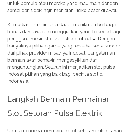
untuk pemula atau mereka yang mau main dengan
santai dan tidak ingin menjalani risiko besar di awal.
Kemudian, pemain juga dapat menikmati berbagai
bonus dan tawaran menggiurkan yang tersedia bagi
pengguna mesin slot via pulsa.
slot pulsa
Dengan
banyaknya pilihan game yang tersedia, serta support
dari pihak provider misalnya Indosat, pengalaman
bermain akan semakin mengasyikkan dan
menguntungkan. Seluruh ini menjadikan slot pulsa
Indosat pilihan yang baik bagi pecinta slot di
Indonesia.
Langkah Bermain Permainan
Slot Setoran Pulsa Elektrik
Untuk mengenal permainan slot setoran pulsa, tahap