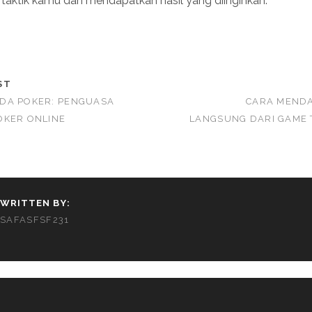
taktik kamu dan mendapatkan hasil yang diinginkan.
ST
DA POKER: PENGUASA
CARA MEND
OKER ONLINE
LANGSUNG DARI GAME 
WRITTEN BY:
SAFASFSF231