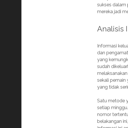
sukses dalam
mereka jadi m
Analisis 
Informasi kel
dan pengamat 
yang kemungki
sudah dikelua
melaksanakan 
sekali pemain
yang tidak seri
Satu metode ya
setiap minggu.
nomor tertent
belakangan ini