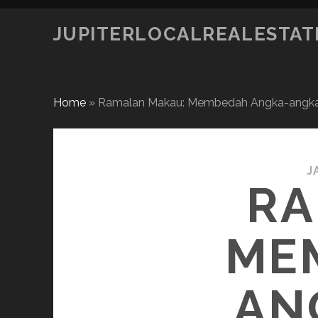
JUPITERLOCALREALESTAT
Home
»
Ramalan Makau: Membedah Angka-angka 
J
RA
ME
AN