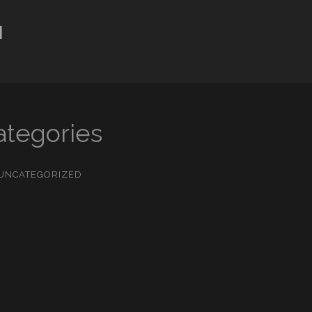
M
ategories
UNCATEGORIZED