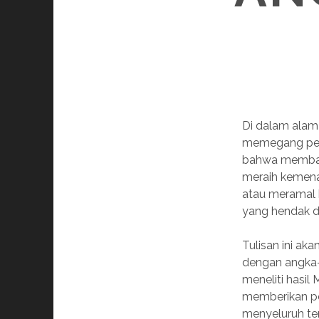
Di dalam alam
memegang pera
bahwa membac
meraih kemenan
atau meramal h
yang hendak di
Tulisan ini a
dengan angka-
meneliti hasil
memberikan pe
menyeluruh te