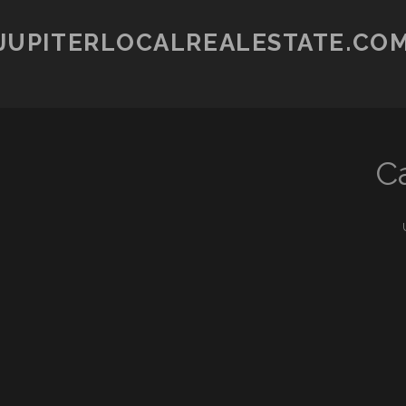
JUPITERLOCALREALESTATE.CO
C