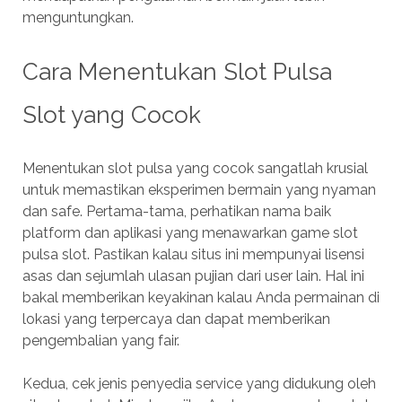
menguntungkan.
Cara Menentukan Slot Pulsa
Slot yang Cocok
Menentukan slot pulsa yang cocok sangatlah krusial
untuk memastikan eksperimen bermain yang nyaman
dan safe. Pertama-tama, perhatikan nama baik
platform dan aplikasi yang menawarkan game slot
pulsa slot. Pastikan kalau situs ini mempunyai lisensi
asas dan sejumlah ulasan pujian dari user lain. Hal ini
bakal memberikan keyakinan kalau Anda permainan di
lokasi yang terpercaya dan dapat memberikan
pengembalian yang fair.
Kedua, cek jenis penyedia service yang didukung oleh