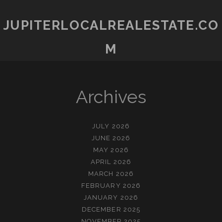
JUPITERLOCALREALESTATE.CO
M
Archives
JULY 2026
JUNE 2026
MAY 2026
APRIL 2026
MARCH 2026
FEBRUARY 2026
JANUARY 2026
DECEMBER 2025
NOVEMBER 2025