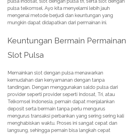
pulsa indosat, slot dengan pulsa tri, serta slot dengan
pulsa telkomsel. Ayo kita menyelami lebih jauh
mengenai metode berjudi dan keuntungan yang
mungkin dapat didapatkan dari permainan ini.
Keuntungan Bermain Permainan
Slot Pulsa
Memainkan slot dengan pulsa menawarkan
kemudahan dan kenyamanan dengan tanpa
tandingan. Dengan menggunakan saldo pulsa dari
provider seperti provider seperti Indosat, Tri, atau
Telkomsel Indonesia, pemain dapat menjalankan
deposit serta bermain tanpa perlu mengurus
mengurus transaksi perbankan yang sering sering kali
menghabiskan waktu. Proses ini sangat cepat dan
langsung, sehingga pemain bisa langkah cepat