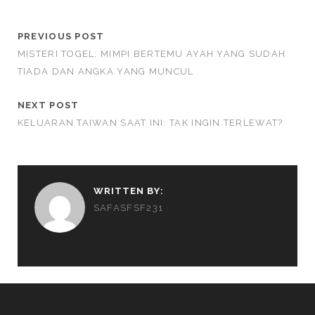
PREVIOUS POST
MISTERI TOGEL: MIMPI BERTEMU AYAH YANG SUDAH
TIADA DAN ANGKA YANG MUNCUL
NEXT POST
KELUARAN TAIWAN SAAT INI: TAK INGIN TERLEWAT?
WRITTEN BY:
SAFASFSF231