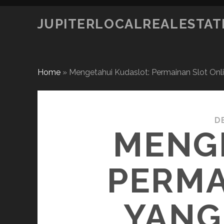
JUPITERLOCALREALESTAT
Home
»
Mengetahui Kudaslot: Permainan Slot On
D
MENG
PERMA
YANG