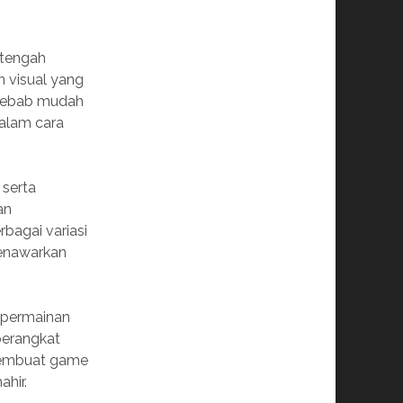
 tengah
 visual yang
 sebab mudah
alam cara
serta
an
bagai variasi
menawarkan
n permainan
perangkat
 membuat game
hir.