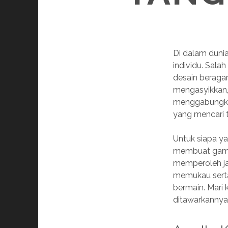
Di dalam dunia
individu. Sala
desain beraga
mengasyikkan, 
menggabungkan
yang mencari 
Untuk siapa ya
membuat game 
memperoleh ja
memukau serta
bermain. Mari
ditawarkannya