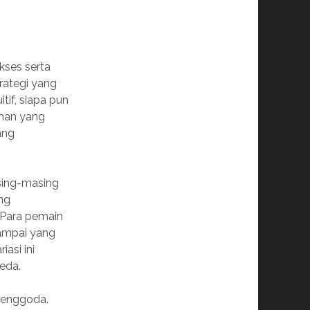
kses serta
rategi yang
tif, siapa pun
ihan yang
ang
sing-masing
ng
Para pemain
sampai yang
asi ini
eda.
 menggoda.