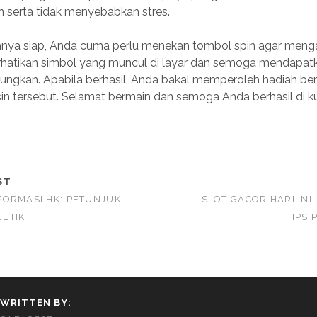
serta tidak menyebabkan stres.
nya siap, Anda cuma perlu menekan tombol spin agar meng
rhatikan simbol yang muncul di layar dan semoga mendapat
ngkan. Apabila berhasil, Anda bakal memperoleh hadiah be
in tersebut. Selamat bermain dan semoga Anda berhasil di k
ST
FORMASI HK: PETUNJUK
SLOT GACOR HARI INI
L HK
TIPS 
WRITTEN BY: