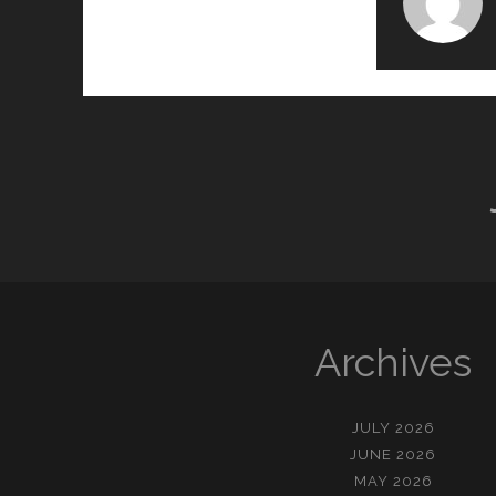
Archives
JULY 2026
JUNE 2026
MAY 2026