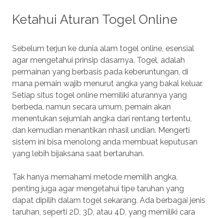
Ketahui Aturan Togel Online
Sebelum terjun ke dunia alam togel online, esensial
agar mengetahui prinsip dasarnya. Togel, adalah
permainan yang berbasis pada keberuntungan, di
mana pemain wajib menurut angka yang bakal keluar.
Setiap situs togel online memiliki aturannya yang
berbeda, namun secara umum, pemain akan
menentukan sejumlah angka dari rentang tertentu,
dan kemudian menantikan nhasil undian. Mengerti
sistem ini bisa menolong anda membuat keputusan
yang lebih bijaksana saat bertaruhan.
Tak hanya memahami metode memilih angka,
penting juga agar mengetahui tipe taruhan yang
dapat dipilih dalam togel sekarang. Ada berbagai jenis
taruhan, seperti 2D, 3D, atau 4D, yang memiliki cara