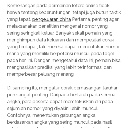
Kemenangan pada permainan lotere online tidak
hanya tentang keberuntungan, tetapi juga butuh taktik
yang tepat.
pengeluaran china
Pertama, penting agar
melaksanakan penelitian mengenai nomor yang
sering seringkali keluar. Banyak sekali pemain yang
menghimpun data keluaran dan mempelajari corak
yang terdapat, lalu mereka dapat menentukan nomor
mana yang memiliki berpotensi muncul pada togel
pada hari ini. Dengan mengetahui data ini, pemain bisa
menghasilkan prediksi yang lebih terinformasi dan
memperbesar peluang menang.
Di samping itu, mengatur corak pemasangan taruhan
pun sangat penting. Daripada bertaruh pada semua
angka, para peserta dapat memfokuskan diri pada
sejumlah nomor yang diyakini lebih muncul.
Contohnya, menentukan gabungan angka
berdasarkan angka yang sering muncul pada hasil