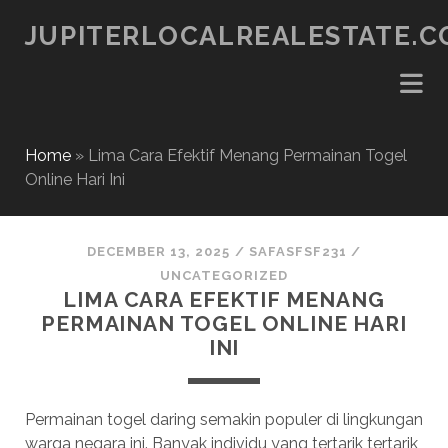
JUPITERLOCALREALESTATE.
Home
»
Lima Cara Efektif Menang Permainan Togel
Online Hari Ini
DECEMBER 13, 2025
/
SAFASFSF231
/
UNCATEGORIZED
LIMA CARA EFEKTIF MENANG
PERMAINAN TOGEL ONLINE HARI
INI
Permainan togel daring semakin populer di lingkungan
warga negara ini. Banyak individu yang tertarik tertarik