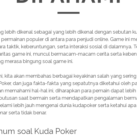
g lebih dikenal sebagai yang lebih dikenal dengan sebutan k
permainan populer di antara para penjudi online. Game ini 
a taktik, keberuntungan, serta interaksi sosial di dalamnya. Te
ritas game ini, muncul bermacam-macam cerita serta keben
 merasa bingung soal game ini.
ini, kita akan membahas berbagai keyakinan salah yang sering
oker, dan juga fakta-fakta yang sepatutnya diketahui oleh p
 memahami hal-hal ini, diharapkan para pemain dapat lebih b
utusan saat bermain serta mendapatkan pengalaman berma
 selami lebih jauh mengenai dunia kudapoker serta ketahui ap
ar serta tidak benar.
mum soal Kuda Poker