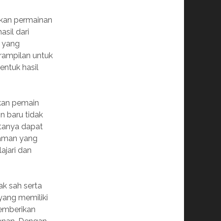
akan permainan
sil dari
u yang
erampilan untuk
ntuk hasil
kan pemain
 baru tidak
atanya dapat
haman yang
ajari dan
k sah serta
yang memiliki
memberikan