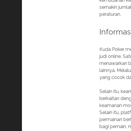
kemudahan kep
semakin jumla
peraturan.
Informas
Kuda Poker men
judi online. S
menawarkan be
lainnya. Mela
yang cocok da
Selain itu, k
berkaitan deng
keamanan mode
Selain itu, pl
permainan berl
bagi pemain, 