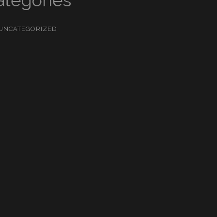
ategories
UNCATEGORIZED