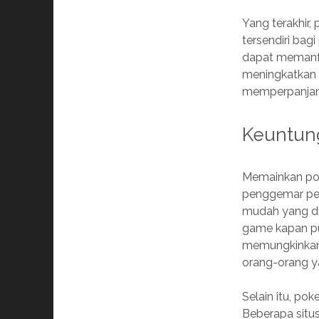
Yang terakhir,
tersendiri ba
dapat memanfa
meningkatkan 
memperpanjan
Keuntun
Memainkan pok
penggemar per
mudah yang di
game kapan pu
memungkinkan f
orang-orang ya
Selain itu, po
Beberapa situ