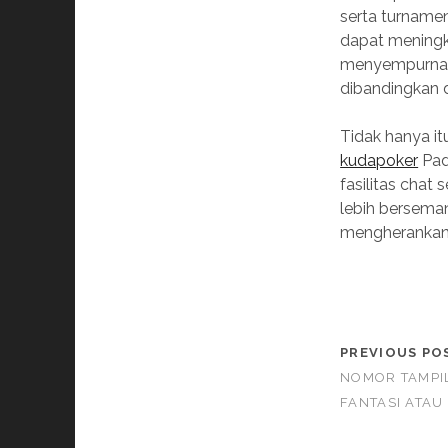
serta turname
dapat meningk
menyempurnaka
dibandingkan d
Tidak hanya i
kudapoker
Pad
fasilitas chat
lebih bersema
mengherankan j
PREVIOUS PO
NOMOR TAMPIL
FANTASI ATAU