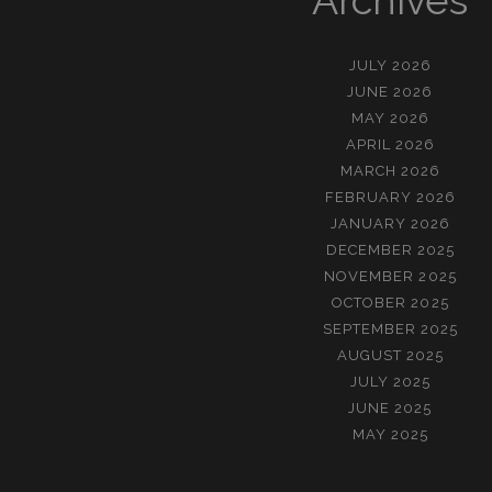
Archives
JULY 2026
JUNE 2026
MAY 2026
APRIL 2026
MARCH 2026
FEBRUARY 2026
JANUARY 2026
DECEMBER 2025
NOVEMBER 2025
OCTOBER 2025
SEPTEMBER 2025
AUGUST 2025
JULY 2025
JUNE 2025
MAY 2025