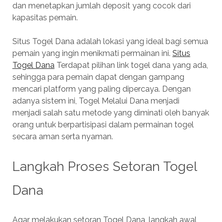
dan menetapkan jumlah deposit yang cocok dari
kapasitas pemain.
Situs Togel Dana adalah lokasi yang ideal bagi semua
pemain yang ingin menikmati permainan ini.
Situs
Togel Dana
Terdapat pilihan link togel dana yang ada,
sehingga para pemain dapat dengan gampang
mencari platform yang paling dipercaya. Dengan
adanya sistem ini, Togel Melalui Dana menjadi
menjadi salah satu metode yang diminati oleh banyak
orang untuk berpartisipasi dalam permainan togel
secara aman serta nyaman.
Langkah Proses Setoran Togel
Dana
Agar melakukan setoran Togel Dana, langkah awal