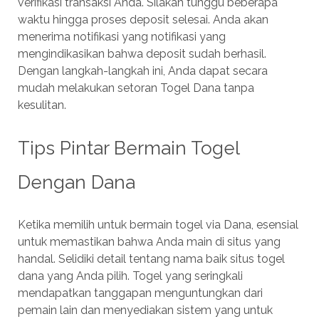
verifikasi transaksi Anda. Silakan tunggu beberapa
waktu hingga proses deposit selesai. Anda akan
menerima notifikasi yang notifikasi yang
mengindikasikan bahwa deposit sudah berhasil.
Dengan langkah-langkah ini, Anda dapat secara
mudah melakukan setoran Togel Dana tanpa
kesulitan.
Tips Pintar Bermain Togel
Dengan Dana
Ketika memilih untuk bermain togel via Dana, esensial
untuk memastikan bahwa Anda main di situs yang
handal. Selidiki detail tentang nama baik situs togel
dana yang Anda pilih. Togel yang seringkali
mendapatkan tanggapan menguntungkan dari
pemain lain dan menyediakan sistem yang untuk