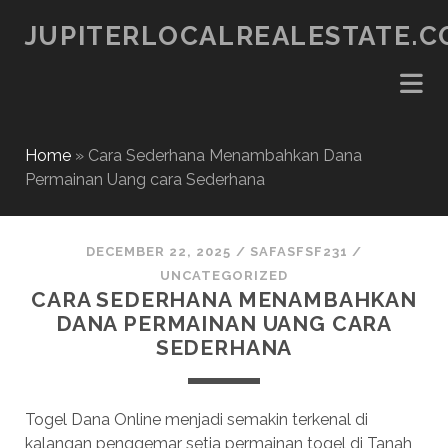
JUPITERLOCALREALESTATE.
Home
»
Cara Sederhana Menambahkan Dana
Permainan Uang cara Sederhana
DECEMBER 22, 2025
/
SAFASFSF231
/
UNCATEGORIZED
CARA SEDERHANA MENAMBAHKAN
DANA PERMAINAN UANG CARA
SEDERHANA
Togel Dana Online menjadi semakin terkenal di
kalangan penggemar setia permainan togel di Tanah