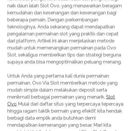
naik daun ialah Slot Ovo, yang menawarkan beragam
kemudahan dan kesenangan dan kesenangan bagi
beberapa pemain. Dengan perkembangan
teknologinya, Anda sekarang dapat mendapatkan
pengalaman permainan slot yang praktis dan cepat
dari platform. Artikel ini akan menjelaskan metode
mudah untuk memenangkan permainan pada Ovo
Slot, sekaligus memberikan tips dan strategi berguna
supaya anda bisa mengoptimalkan peluang menang.
Untuk Anda yang pertama kali dunia permainan
permainan, Ovo Via Slot memberikan metode yang
mudah simple dalam melakukan deposit serta
menikmati berbagai permainan yang menarik.
Slot
Ovo
Mulai dari daftar situs yang terpercaya tepercaya
hingga ragam taktik bermain yang efektif, kita hendak
berbagi data emplik anda butuhkan demi
mendapatkan kemenangan yang besar. Mari kita