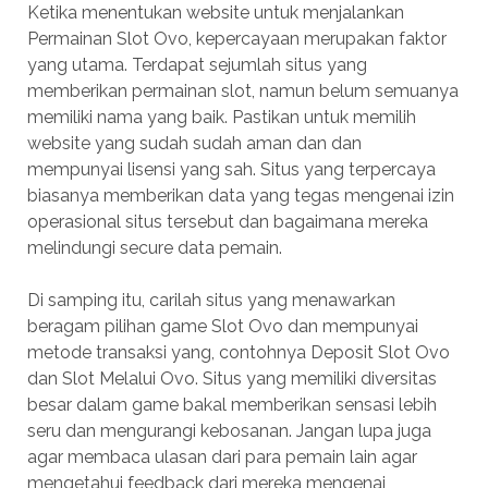
Ketika menentukan website untuk menjalankan
Permainan Slot Ovo, kepercayaan merupakan faktor
yang utama. Terdapat sejumlah situs yang
memberikan permainan slot, namun belum semuanya
memiliki nama yang baik. Pastikan untuk memilih
website yang sudah sudah aman dan dan
mempunyai lisensi yang sah. Situs yang terpercaya
biasanya memberikan data yang tegas mengenai izin
operasional situs tersebut dan bagaimana mereka
melindungi secure data pemain.
Di samping itu, carilah situs yang menawarkan
beragam pilihan game Slot Ovo dan mempunyai
metode transaksi yang, contohnya Deposit Slot Ovo
dan Slot Melalui Ovo. Situs yang memiliki diversitas
besar dalam game bakal memberikan sensasi lebih
seru dan mengurangi kebosanan. Jangan lupa juga
agar membaca ulasan dari para pemain lain agar
mengetahui feedback dari mereka mengenai