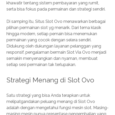
khawatir tentang sistem pembayaran yang rumit,
serta bisa fokus pada permainan dan strategi sendiri.
Di samping itu, Situs Slot Ovo menawarkan berbagai
pilihan permainan slot yg menarik. Dari tema klasik
hingga modern, setiap pemain bisa menemukan
permainan yang cocok dengan selera sendiri.
Didukung oleh dukungan layanan pelanggan yang
responsif, pengalaman bermain Slot Via Ovo menjadi
semakin menyenangkan dan nyaman, membuat
setiap sesi permainan tak terlupakan.
Strategi Menang di Slot Ovo
Satu strategi yang bisa Anda terapkan untuk
melipatgandakan peluang menang di Slot Ovo
adalah dengan mengetahui fungsi mesin slot. Masing-
masing mesin punya presentase pengembalian yang