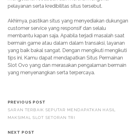
pelayanan serta kredibilitas situs tersebut.
Akhirnya, pastikan situs yang menyediakan dukungan
customer service yang responsif dan selalu
membantu kapan saja. Apabila terjadi masalah saat
bermain game atau dalam dalam transaksi, layanan
yang baik bakal sangat. Dengan mengikuti mengikuti
tips ini, Kamu dapat mendapatkan Situs Permainan
Slot Ovo yang dan merasakan pengalaman bermain
yang menyenangkan serta terpercaya.
PREVIOUS POST
SARAN TERBAIK SEPUTAR MENDAPATKAN HASIL
MAKSIMAL SLOT SETORAN TRI
NEXT POST