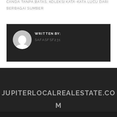
CANDA TANPA BATAS: KOLEKSI KATA-KATA LUCU DARI
BERBAGAI SUMBER
WRITTEN BY:
SAFASFSF231
JUPITERLOCALREALESTATE.CO
M