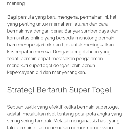
menang.
Bagi pemula yang baru mengenal permainan ini, hal
yang penting untuk memahami aturan dan cara
bermainnya dengan benar. Banyak sumber daya dan
komunitas online yang bersedia menolong pemain
baru mempelajari trik dan tips untuk meningkatkan
kesempatan mereka. Dengan pengetahuan yang
tepat, pemain dapat merasakan pengalaman
mengikuti supertogel dengan lebih penuh
kepercayaan diri dan menyenangkan.
Strategi Bertaruh Super Togel
Sebuah taktik yang efektif ketika bermain supertogel
adalah melakukan riset tentang pola-pola angka yang
sering sering tampak. Melalui menganalisis hasil yang
lalu, pemain bisa menemukan nomor-nomor yang