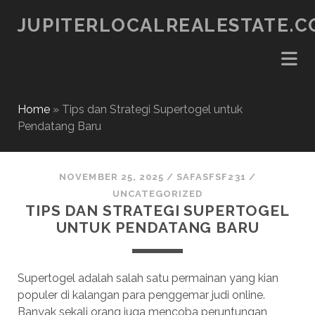
JUPITERLOCALREALESTATE.
Home
»
Tips dan Strategi Supertogel untuk
Pendatang Baru
NOVEMBER 25, 2025
/
SAFASFSF231
/
UNCATEGORIZED
TIPS DAN STRATEGI SUPERTOGEL
UNTUK PENDATANG BARU
Supertogel adalah salah satu permainan yang kian
populer di kalangan para penggemar judi online.
Banyak sekali orang juga mencoba peruntungan