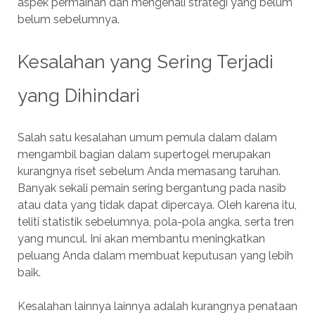
aspek permainan dan mengenali strategi yang belum
belum sebelumnya.
Kesalahan yang Sering Terjadi
yang Dihindari
Salah satu kesalahan umum pemula dalam dalam
mengambil bagian dalam supertogel merupakan
kurangnya riset sebelum Anda memasang taruhan.
Banyak sekali pemain sering bergantung pada nasib
atau data yang tidak dapat dipercaya. Oleh karena itu,
teliti statistik sebelumnya, pola-pola angka, serta tren
yang muncul. Ini akan membantu meningkatkan
peluang Anda dalam membuat keputusan yang lebih
baik.
Kesalahan lainnya lainnya adalah kurangnya penataan