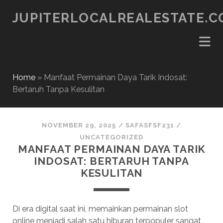
JUPITERLOCALREALESTATE.
Home
»
Manfaat Permainan Daya Tarik Indosat:
Bertaruh Tanpa Kesulitan
NOVEMBER 29, 2025
/
SAFASFSF231
/
UNCATEGORIZED
MANFAAT PERMAINAN DAYA TARIK
INDOSAT: BERTARUH TANPA
KESULITAN
Di era digital saat ini, memainkan permainan slot
online menjadi salah satu hiburan terpopuler sangat