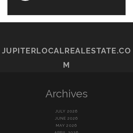
JUPITERLOCALREALESTATE.CO
M
Archives
JULY 2026
JUNE 2026
MAY 2026
APRIL 2026