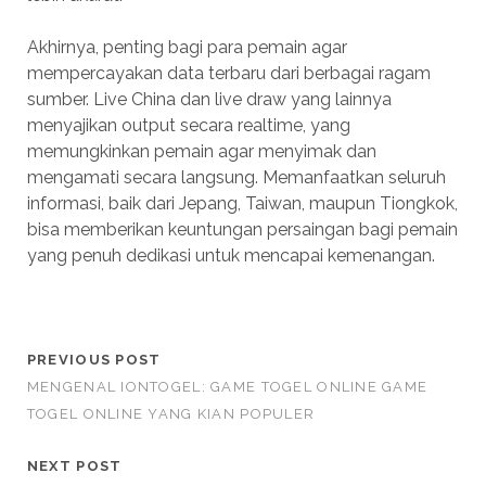
Akhirnya, penting bagi para pemain agar
mempercayakan data terbaru dari berbagai ragam
sumber. Live China dan live draw yang lainnya
menyajikan output secara realtime, yang
memungkinkan pemain agar menyimak dan
mengamati secara langsung. Memanfaatkan seluruh
informasi, baik dari Jepang, Taiwan, maupun Tiongkok,
bisa memberikan keuntungan persaingan bagi pemain
yang penuh dedikasi untuk mencapai kemenangan.
PREVIOUS POST
MENGENAL IONTOGEL: GAME TOGEL ONLINE GAME
TOGEL ONLINE YANG KIAN POPULER
NEXT POST