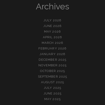
Archives
JULY 2026
JUNE 2026
MAY 2026
APRIL 2026
MARCH 2026
FEBRUARY 2026
JANUARY 2026
DECEMBER 2025
NOVEMBER 2025
OCTOBER 2025
SEPTEMBER 2025
AUGUST 2025
JULY 2025
JUNE 2025
MAY 2025