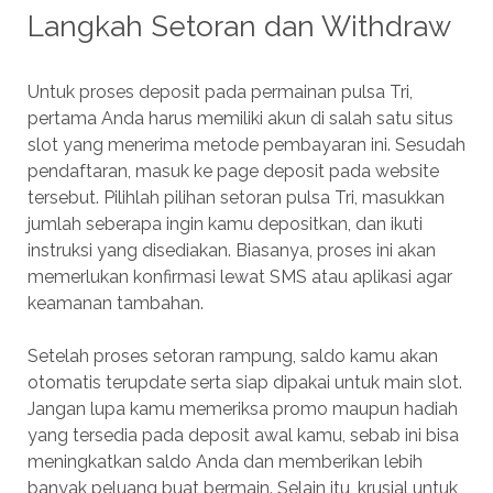
Langkah Setoran dan Withdraw
Untuk proses deposit pada permainan pulsa Tri,
pertama Anda harus memiliki akun di salah satu situs
slot yang menerima metode pembayaran ini. Sesudah
pendaftaran, masuk ke page deposit pada website
tersebut. Pilihlah pilihan setoran pulsa Tri, masukkan
jumlah seberapa ingin kamu depositkan, dan ikuti
instruksi yang disediakan. Biasanya, proses ini akan
memerlukan konfirmasi lewat SMS atau aplikasi agar
keamanan tambahan.
Setelah proses setoran rampung, saldo kamu akan
otomatis terupdate serta siap dipakai untuk main slot.
Jangan lupa kamu memeriksa promo maupun hadiah
yang tersedia pada deposit awal kamu, sebab ini bisa
meningkatkan saldo Anda dan memberikan lebih
banyak peluang buat bermain. Selain itu, krusial untuk