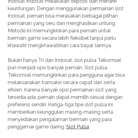
Indosat Indosat melakukan deposit dan menarik
keuntungan. Dengan menggunakan permainan slot
Indosat, pemain bisa merasakan berbagai pilihan
permainan yang seru dan menghasilkan untung.
Metode ini memungkinkan para pemain untuk
bermain game secara lebih fleksibel tanpa perlu
khawatir mengkhawatirkan cara bayar lainnya.
Bukan hanya Tri dan Indosat, slot pulsa Telkomsel
pun menjadi opsi banyak pemain. Slot pulsa
Telkomsel memungkinkan para pengguna agar bisa
melaksanakan transaksi secara cepat dan serta
efisien. Karena banyak opsi permainan slot yang
tersedia ada, pemain dapat memilih sesuai dengan
preferensi sendiri. Ketiga-tiga tipe slot pulsa ini
memberikan keunggulan masing-masing serta
menyediakan pengalaman bermain yang para
penggemar game daring.
Slot Pulsa