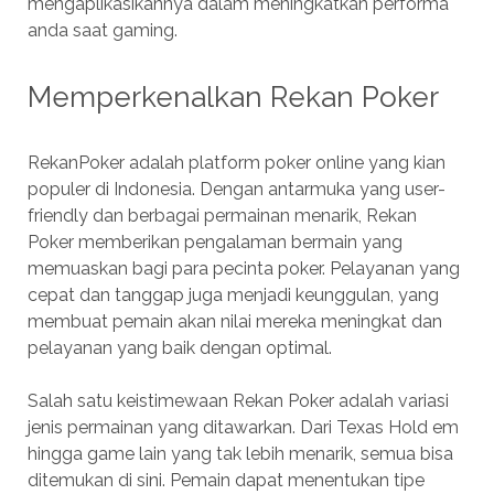
mengaplikasikannya dalam meningkatkan performa
anda saat gaming.
Memperkenalkan Rekan Poker
RekanPoker adalah platform poker online yang kian
populer di Indonesia. Dengan antarmuka yang user-
friendly dan berbagai permainan menarik, Rekan
Poker memberikan pengalaman bermain yang
memuaskan bagi para pecinta poker. Pelayanan yang
cepat dan tanggap juga menjadi keunggulan, yang
membuat pemain akan nilai mereka meningkat dan
pelayanan yang baik dengan optimal.
Salah satu keistimewaan Rekan Poker adalah variasi
jenis permainan yang ditawarkan. Dari Texas Hold em
hingga game lain yang tak lebih menarik, semua bisa
ditemukan di sini. Pemain dapat menentukan tipe