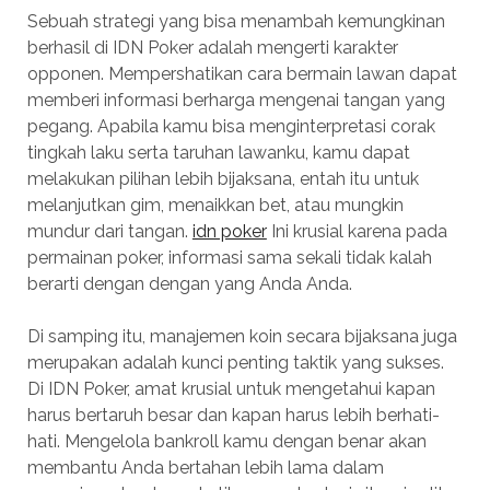
Sebuah strategi yang bisa menambah kemungkinan
berhasil di IDN Poker adalah mengerti karakter
opponen. Mempershatikan cara bermain lawan dapat
memberi informasi berharga mengenai tangan yang
pegang. Apabila kamu bisa menginterpretasi corak
tingkah laku serta taruhan lawanku, kamu dapat
melakukan pilihan lebih bijaksana, entah itu untuk
melanjutkan gim, menaikkan bet, atau mungkin
mundur dari tangan.
idn poker
Ini krusial karena pada
permainan poker, informasi sama sekali tidak kalah
berarti dengan dengan yang Anda Anda.
Di samping itu, manajemen koin secara bijaksana juga
merupakan adalah kunci penting taktik yang sukses.
Di IDN Poker, amat krusial untuk mengetahui kapan
harus bertaruh besar dan kapan harus lebih berhati-
hati. Mengelola bankroll kamu dengan benar akan
membantu Anda bertahan lebih lama dalam