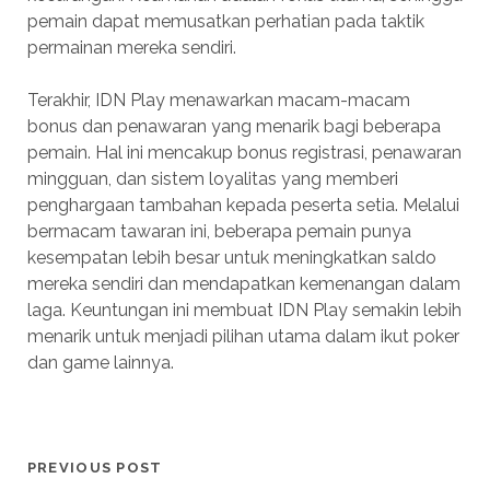
pemain dapat memusatkan perhatian pada taktik
permainan mereka sendiri.
Terakhir, IDN Play menawarkan macam-macam
bonus dan penawaran yang menarik bagi beberapa
pemain. Hal ini mencakup bonus registrasi, penawaran
mingguan, dan sistem loyalitas yang memberi
penghargaan tambahan kepada peserta setia. Melalui
bermacam tawaran ini, beberapa pemain punya
kesempatan lebih besar untuk meningkatkan saldo
mereka sendiri dan mendapatkan kemenangan dalam
laga. Keuntungan ini membuat IDN Play semakin lebih
menarik untuk menjadi pilihan utama dalam ikut poker
dan game lainnya.
PREVIOUS POST