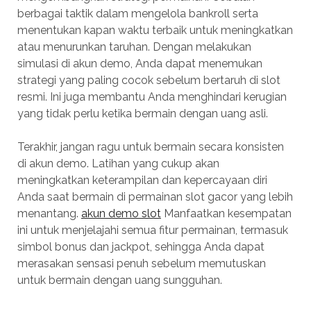
berbagai taktik dalam mengelola bankroll serta
menentukan kapan waktu terbaik untuk meningkatkan
atau menurunkan taruhan. Dengan melakukan
simulasi di akun demo, Anda dapat menemukan
strategi yang paling cocok sebelum bertaruh di slot
resmi. Ini juga membantu Anda menghindari kerugian
yang tidak perlu ketika bermain dengan uang asli.
Terakhir, jangan ragu untuk bermain secara konsisten
di akun demo. Latihan yang cukup akan
meningkatkan keterampilan dan kepercayaan diri
Anda saat bermain di permainan slot gacor yang lebih
menantang.
akun demo slot
Manfaatkan kesempatan
ini untuk menjelajahi semua fitur permainan, termasuk
simbol bonus dan jackpot, sehingga Anda dapat
merasakan sensasi penuh sebelum memutuskan
untuk bermain dengan uang sungguhan.