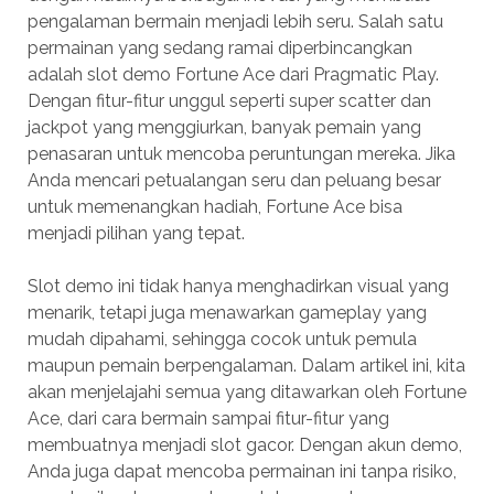
pengalaman bermain menjadi lebih seru. Salah satu
permainan yang sedang ramai diperbincangkan
adalah slot demo Fortune Ace dari Pragmatic Play.
Dengan fitur-fitur unggul seperti super scatter dan
jackpot yang menggiurkan, banyak pemain yang
penasaran untuk mencoba peruntungan mereka. Jika
Anda mencari petualangan seru dan peluang besar
untuk memenangkan hadiah, Fortune Ace bisa
menjadi pilihan yang tepat.
Slot demo ini tidak hanya menghadirkan visual yang
menarik, tetapi juga menawarkan gameplay yang
mudah dipahami, sehingga cocok untuk pemula
maupun pemain berpengalaman. Dalam artikel ini, kita
akan menjelajahi semua yang ditawarkan oleh Fortune
Ace, dari cara bermain sampai fitur-fitur yang
membuatnya menjadi slot gacor. Dengan akun demo,
Anda juga dapat mencoba permainan ini tanpa risiko,