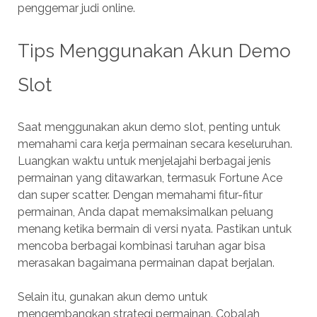
penggemar judi online.
Tips Menggunakan Akun Demo
Slot
Saat menggunakan akun demo slot, penting untuk
memahami cara kerja permainan secara keseluruhan.
Luangkan waktu untuk menjelajahi berbagai jenis
permainan yang ditawarkan, termasuk Fortune Ace
dan super scatter. Dengan memahami fitur-fitur
permainan, Anda dapat memaksimalkan peluang
menang ketika bermain di versi nyata. Pastikan untuk
mencoba berbagai kombinasi taruhan agar bisa
merasakan bagaimana permainan dapat berjalan.
Selain itu, gunakan akun demo untuk
mengembangkan strategi permainan. Cobalah