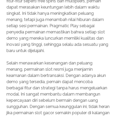
fitur-fitur seperti free spins dan multipliers, pemain
dapat merasakan keuntungan lebih dalam waktu
singkat. Ini tidak hanya meningkatkan peluang
menang, tetapi juga menambah nilai hiburan dalam
setiap sesi permainan. Pragmatic Play sebagai
penyedia permainan memastikan bahwa setiap slot
demo yang mereka luncurkan memiliki kualitas dan
inovasi yang tinggi, sehingga selalu ada sesuatu yang
baru untuk dijelajahi.
Selain menawarkan kesenangan dan peluang
menang, permainan slot resmi juga menjamin
keamanan dalam bertransaksi. Dengan adanya akun
demo yang tersedia, pemain dapat mencoba
berbagai fitur dan strategi tanpa harus mengeluarkan
modal. Ini sangat membantu dalam membangun
kepercayaan diri sebelum bermain dengan uang
sungguhan. Dengan semua keunggulan ini, tidak heran
jika permainan slot gacor semakin populer di kalangan