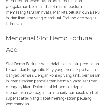
memberikan kesempatan untuk merasakan
pengalaman bermain di slot resmi sebelum
memasang taruhan nyata. Mari kita telusuri dunia seru
ini dan lihat apa yang membuat Fortune Ace begitu
istimewa.
Mengenal Slot Demo Fortune
Ace
Slot Demo Fortune Ace adalah salah satu permainan
terbaru dari Pragmatic Play yang menarik perhatian
banyak pemain. Dengan konsep yang unik, permainan
ini menawarkan pengalaman bermain yang seru dan
mengasyikkan. Dalam slot ini, pemain dapat
menemukan berbagai fitur menarik, termasuk simbol
super scatter yang dapat meningkatkan peluang
kemenangan.