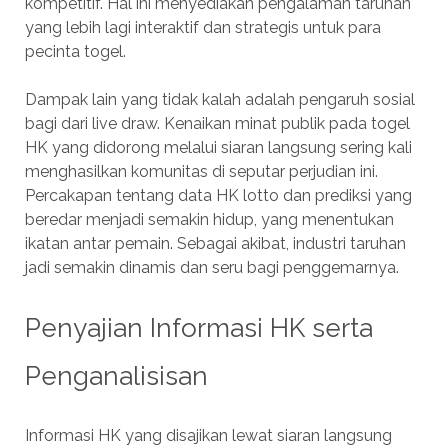
kompetitif. Hal ini menyediakan pengalaman taruhan
yang lebih lagi interaktif dan strategis untuk para
pecinta togel.
Dampak lain yang tidak kalah adalah pengaruh sosial
bagi dari live draw. Kenaikan minat publik pada togel
HK yang didorong melalui siaran langsung sering kali
menghasilkan komunitas di seputar perjudian ini.
Percakapan tentang data HK lotto dan prediksi yang
beredar menjadi semakin hidup, yang menentukan
ikatan antar pemain. Sebagai akibat, industri taruhan
jadi semakin dinamis dan seru bagi penggemarnya.
Penyajian Informasi HK serta
Penganalisisan
Informasi HK yang disajikan lewat siaran langsung