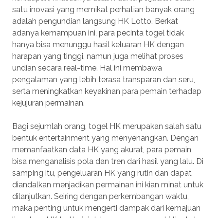
satu inovasi yang memikat perhatian banyak orang
adalah pengundian langsung HK Lotto. Berkat
adanya kemampuan ini, para pecinta togel tidak
hanya bisa menunggu hasil keluaran HK dengan
harapan yang tinggi, namun juga melihat proses
undian secara real-time. Hal ini membawa
pengalaman yang lebih terasa transparan dan seru,
serta meningkatkan keyakinan para pemain terhadap
kejujuran permainan.
Bagi sejumlah orang, togel HK merupakan salah satu
bentuk entertainment yang menyenangkan. Dengan
memanfaatkan data HK yang akurat, para pemain
bisa menganalisis pola dan tren dari hasil yang lalu. Di
samping itu, pengeluaran HK yang rutin dan dapat
diandalkan menjadikan permainan ini kian minat untuk
dilanjutkan. Seiring dengan perkembangan waktu,
maka penting untuk mengerti dampak dari kemajuan