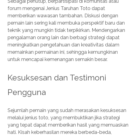
Sebagai penutup, berpartisipasi di komunitas atau
forum mengenai Jenius Taruhan Toto dapat
memberikan wawasan tambahan. Diskusi dengan
pemain lain sering kali membuka perspektif baru dan
teknik yang mungkin tidak terpikirkan. Mendengarkan
pengalaman orang lain dan berbagi strategi dapat
meningkatkan pengetahuan dan kreativitas dalam
memainkan permainan ini, sehingga kemungkinan
untuk mencapai kemenangan semakin besar.
Kesuksesan dan Testimoni
Pengguna
Sejumlah pemain yang sudah merasakan kesuksesan
melalui jenius toto, yang membuktikan jika strategi
yang tepat dapat memberikan hasil yang memuaskan
hati. Kisah keberhasilan mereka berbeda-beda,