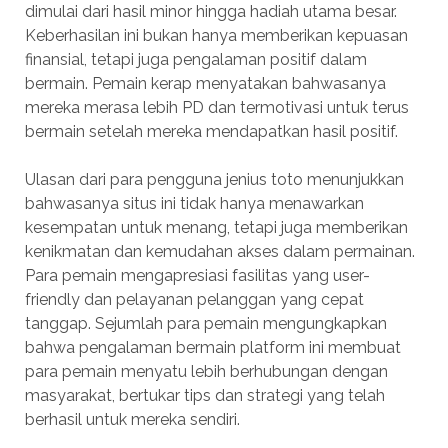
dimulai dari hasil minor hingga hadiah utama besar.
Keberhasilan ini bukan hanya memberikan kepuasan
finansial, tetapi juga pengalaman positif dalam
bermain. Pemain kerap menyatakan bahwasanya
mereka merasa lebih PD dan termotivasi untuk terus
bermain setelah mereka mendapatkan hasil positif.
Ulasan dari para pengguna jenius toto menunjukkan
bahwasanya situs ini tidak hanya menawarkan
kesempatan untuk menang, tetapi juga memberikan
kenikmatan dan kemudahan akses dalam permainan.
Para pemain mengapresiasi fasilitas yang user-
friendly dan pelayanan pelanggan yang cepat
tanggap. Sejumlah para pemain mengungkapkan
bahwa pengalaman bermain platform ini membuat
para pemain menyatu lebih berhubungan dengan
masyarakat, bertukar tips dan strategi yang telah
berhasil untuk mereka sendiri.