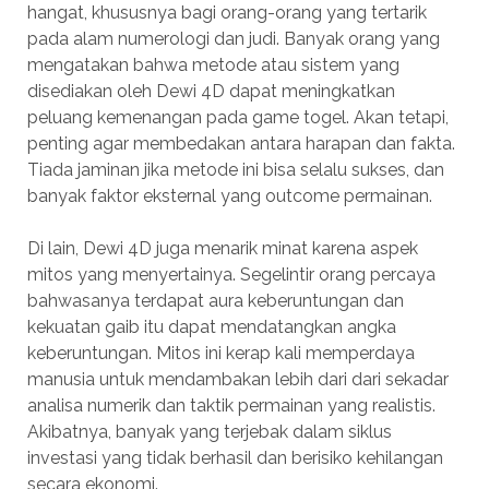
hangat, khususnya bagi orang-orang yang tertarik
pada alam numerologi dan judi. Banyak orang yang
mengatakan bahwa metode atau sistem yang
disediakan oleh Dewi 4D dapat meningkatkan
peluang kemenangan pada game togel. Akan tetapi,
penting agar membedakan antara harapan dan fakta.
Tiada jaminan jika metode ini bisa selalu sukses, dan
banyak faktor eksternal yang outcome permainan.
Di lain, Dewi 4D juga menarik minat karena aspek
mitos yang menyertainya. Segelintir orang percaya
bahwasanya terdapat aura keberuntungan dan
kekuatan gaib itu dapat mendatangkan angka
keberuntungan. Mitos ini kerap kali memperdaya
manusia untuk mendambakan lebih dari dari sekadar
analisa numerik dan taktik permainan yang realistis.
Akibatnya, banyak yang terjebak dalam siklus
investasi yang tidak berhasil dan berisiko kehilangan
secara ekonomi.