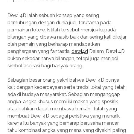
Dewi 4D ialah sebuah konsep yang sering
berhubungan dengan dunia judi, terutama pada
permainan lotere. Istilah tersebut merujuk kepada
bilangan yang dibawa nasib baik dan sering kali dikejar
oleh pemain yang berharap mendapatkan
penghargaan yang fantastis.
dewi4d
Dalam, Dewi 4D
bukan sekadar hanya bilangan, tetapi juga menjadi
simbol aspirasi bagi banyak orang.
Sebagian besar orang yakni bahwa Dewi 4D punya
kait dengan kepercayaan serta tradisi lokal yang telah
ada di budaya masyarakat. Sebagian menganggap
angka-angka khusus memiliki makna yang spesifik
atau bahkan dapat membawa berkah. Itulah yang
membuat Dewi 4D sebagai peristiwa yang menarik,
karena itu banyak yang berharap berusaha mencari
tahu kombinasi angka yang mana yang diyakini paling