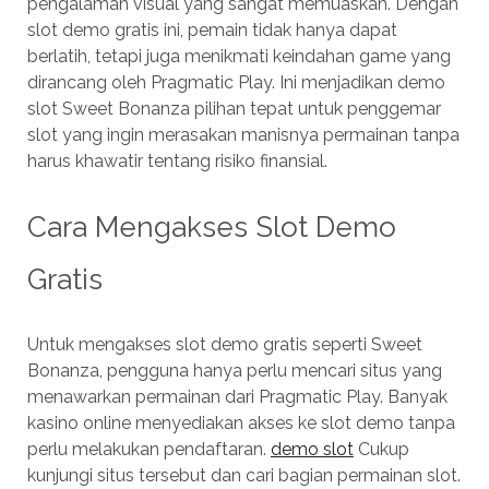
pengalaman visual yang sangat memuaskan. Dengan
slot demo gratis ini, pemain tidak hanya dapat
berlatih, tetapi juga menikmati keindahan game yang
dirancang oleh Pragmatic Play. Ini menjadikan demo
slot Sweet Bonanza pilihan tepat untuk penggemar
slot yang ingin merasakan manisnya permainan tanpa
harus khawatir tentang risiko finansial.
Cara Mengakses Slot Demo
Gratis
Untuk mengakses slot demo gratis seperti Sweet
Bonanza, pengguna hanya perlu mencari situs yang
menawarkan permainan dari Pragmatic Play. Banyak
kasino online menyediakan akses ke slot demo tanpa
perlu melakukan pendaftaran.
demo slot
Cukup
kunjungi situs tersebut dan cari bagian permainan slot.