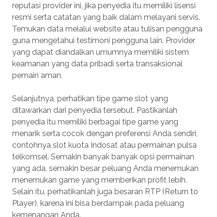
reputasi provider ini, jika penyedia itu memiliki lisensi
resmi serta catatan yang baik dalam melayani servis.
Temukan data melalui website atau tulisan pengguna
guna mengetahui testimoni pengguna lain. Provider
yang dapat diandalkan umumnya memiliki sistem
keamanan yang data pribadi serta transaksional
pemain aman.
Selanjutnya, perhatikan tipe game slot yang
ditawarkan dari penyedia tersebut. Pastikanlah
penyedia itu memiliki berbagai tipe game yang
menarik serta cocok dengan preferensi Anda sendiri,
contohnya slot kuota Indosat atau permainan pulsa
telkomsel. Semakin banyak banyak opsi permainan
yang ada, semakin besar peluang Anda menemukan
menemukan game yang memberikan profit lebih.
Selain itu, perhatikanlah juga besaran RTP (Return to
Player), karena ini bisa berdampak pada peluang
kemenangan Anda.