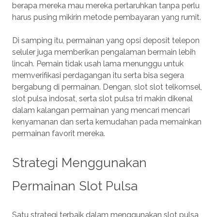
berapa mereka mau mereka pertaruhkan tanpa perlu
harus pusing mikirin metode pembayaran yang rumit.
Di samping itu, permainan yang opsi deposit telepon
seluler juga memberikan pengalaman bermain lebih
lincah. Pemain tidak usah lama menunggu untuk
memverifikasi perdagangan itu serta bisa segera
bergabung di permainan. Dengan, slot slot telkomsel,
slot pulsa indosat, serta slot pulsa tri makin dikenal
dalam kalangan permainan yang mencari mencari
kenyamanan dan serta kemudahan pada memainkan
permainan favorit mereka.
Strategi Menggunakan
Permainan Slot Pulsa
Satu strategi terbaik dalam menggunakan slot pulsa