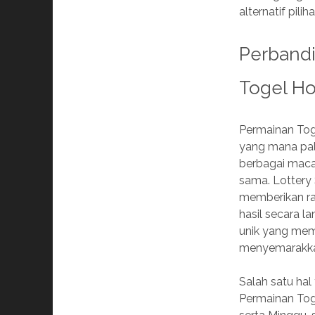
alternatif piliha
Perband
Togel H
Permainan Tog
yang mana pal
berbagai maca
sama. Lottery 
memberikan ra
hasil secara 
unik yang mem
menyemarakka
Salah satu ha
Permainan Tog