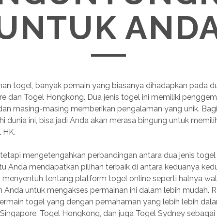
UNTUK AND
an togel, banyak pemain yang biasanya dihadapkan pada d
re dan Togel Hongkong. Dua jenis togel ini memiliki pengge
 dan masing-masing memberikan pengalaman yang unik. Bag
hi dunia ini, bisa jadi Anda akan merasa bingung untuk memilih
 HK.
an tetapi mengetengahkan perbandingan antara dua jenis togel
 Anda mendapatkan pilihan terbaik di antara keduanya kedu
 menyentuh tentang platform togel online seperti halnya wal
Anda untuk mengakses permainan ini dalam lebih mudah. 
rmain togel yang dengan pemahaman yang lebih lebih dal
Singapore, Togel Hongkong, dan juga Togel Sydney sebagai a