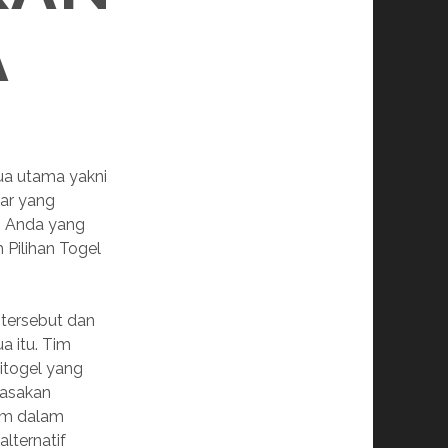
A
ua utama yakni
mar yang
i Anda yang
 Pilihan Togel
 tersebut dan
a itu. Tim
itogel yang
Rasakan
am dalam
lternatif