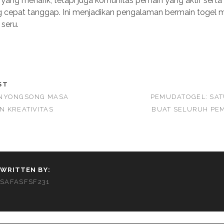
yang menarik, tetapi juga komunitas pemain yang aktif sert
 cepat tanggap. Ini menjadikan pengalaman bermain togel m
 seru.
ST
NYONGSONG MASA
PEMUDATOGEL: SAT
 KREATIVITAS
BUAT SELURUH PE
WRITTEN BY:
SAFASFSF231