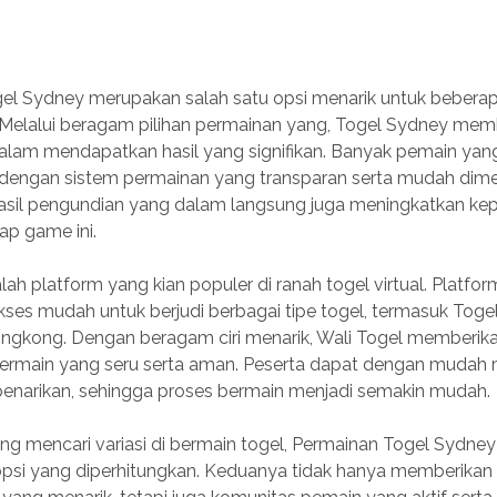
el Sydney merupakan salah satu opsi menarik untuk beber
. Melalui beragam pilihan permainan yang, Togel Sydney mem
lam mendapatkan hasil yang signifikan. Banyak pemain yan
dengan sistem permainan yang transparan serta mudah dimen
Hasil pengundian yang dalam langsung juga meningkatkan ke
ap game ini.
ah platform yang kian populer di ranah togel virtual. Platform
ses mudah untuk berjudi berbagai tipe togel, termasuk Toge
ongkong. Dengan beragam ciri menarik, Wali Togel memberik
rmain yang seru serta aman. Peserta dapat dengan mudah
 penarikan, sehingga proses bermain menjadi semakin mudah.
g mencari variasi di bermain togel, Permainan Togel Sydney
opsi yang diperhitungkan. Keduanya tidak hanya memberika