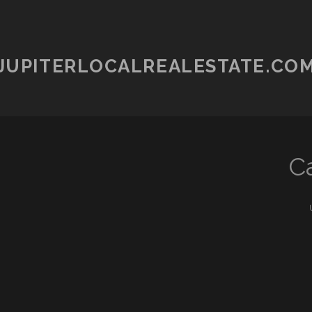
JUPITERLOCALREALESTATE.CO
C