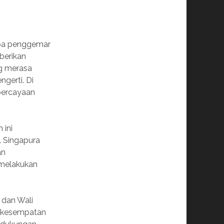
apa penggemar
berikan
g merasa
gerti. Di
percayaan
 ini
l Singapura
an
 melakukan
 dan Wali
n kesempatan