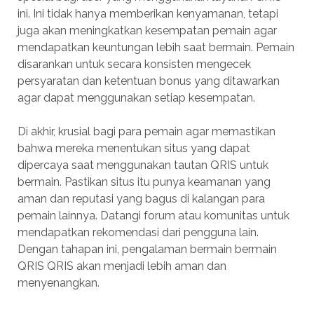
ini. Ini tidak hanya memberikan kenyamanan, tetapi
juga akan meningkatkan kesempatan pemain agar
mendapatkan keuntungan lebih saat bermain. Pemain
disarankan untuk secara konsisten mengecek
persyaratan dan ketentuan bonus yang ditawarkan
agar dapat menggunakan setiap kesempatan.
Di akhir, krusial bagi para pemain agar memastikan
bahwa mereka menentukan situs yang dapat
dipercaya saat menggunakan tautan QRIS untuk
bermain. Pastikan situs itu punya keamanan yang
aman dan reputasi yang bagus di kalangan para
pemain lainnya. Datangi forum atau komunitas untuk
mendapatkan rekomendasi dari pengguna lain.
Dengan tahapan ini, pengalaman bermain bermain
QRIS QRIS akan menjadi lebih aman dan
menyenangkan.