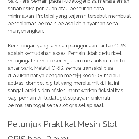
baik. Para pemain pada Kudatogel bisa merasa aman
sebab risiko penipuan atau pencurian data
minimalkan. Proteksi yang terjamin tersebut membuat
pengalaman bermain berasa lebih nyaman serta
menyenangkan.
Keuntungan yang lain dari penggunaan tautan QRIS
adalah kemudahan akses. Pemain tidak perlu ribet
mengingat nomor rekening atau melakukan transfer
antar bank. Melalui QRIS, semua transaksi bisa
dilakukan hanya dengan mem扫 kode QR melalui
aplikasi dompet digital yang mereka miliki. Hal ini
sangat praktis dan efisien, menawarkan fleksibilitas
bagi pemain di Kudatogel supaya menikmati
permainan togel serta slot qris setiap saat.
Petunjuk Praktikal Mesin Slot