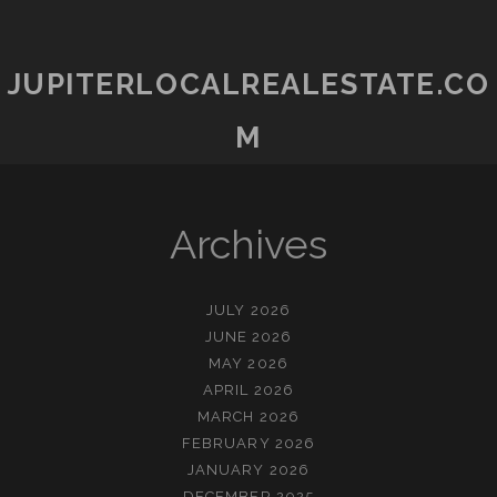
JUPITERLOCALREALESTATE.CO
M
Archives
JULY 2026
JUNE 2026
MAY 2026
APRIL 2026
MARCH 2026
FEBRUARY 2026
JANUARY 2026
DECEMBER 2025