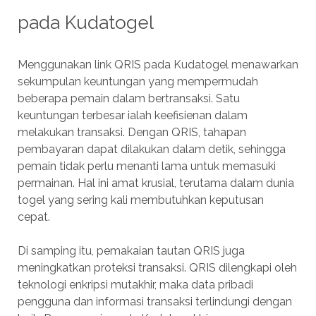
pada Kudatogel
Menggunakan link QRIS pada Kudatogel menawarkan
sekumpulan keuntungan yang mempermudah
beberapa pemain dalam bertransaksi. Satu
keuntungan terbesar ialah keefisienan dalam
melakukan transaksi. Dengan QRIS, tahapan
pembayaran dapat dilakukan dalam detik, sehingga
pemain tidak perlu menanti lama untuk memasuki
permainan. Hal ini amat krusial, terutama dalam dunia
togel yang sering kali membutuhkan keputusan
cepat.
Di samping itu, pemakaian tautan QRIS juga
meningkatkan proteksi transaksi. QRIS dilengkapi oleh
teknologi enkripsi mutakhir, maka data pribadi
pengguna dan informasi transaksi terlindungi dengan