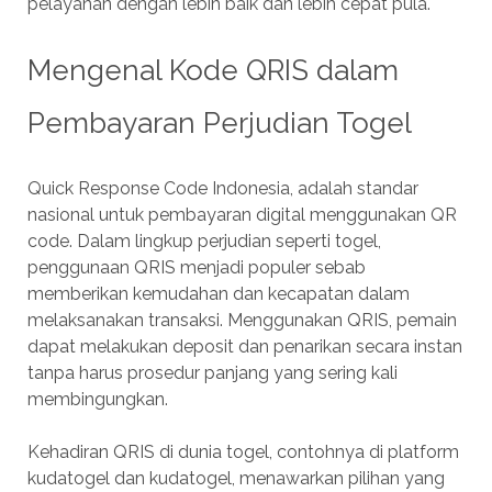
pelayanan dengan lebih baik dan lebih cepat pula.
Mengenal Kode QRIS dalam
Pembayaran Perjudian Togel
Quick Response Code Indonesia, adalah standar
nasional untuk pembayaran digital menggunakan QR
code. Dalam lingkup perjudian seperti togel,
penggunaan QRIS menjadi populer sebab
memberikan kemudahan dan kecapatan dalam
melaksanakan transaksi. Menggunakan QRIS, pemain
dapat melakukan deposit dan penarikan secara instan
tanpa harus prosedur panjang yang sering kali
membingungkan.
Kehadiran QRIS di dunia togel, contohnya di platform
kudatogel dan kudatogel, menawarkan pilihan yang