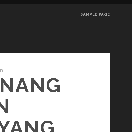
SAMPLE PAGE
ED
ENANG
N
 YANG