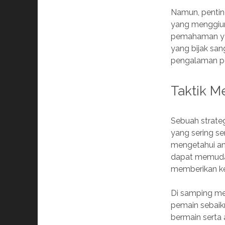
Namun, pentin
yang menggiurk
pemahaman yan
yang bijak san
pengalaman p
Taktik M
Sebuah strate
yang sering se
mengetahui an
dapat memudah
memberikan k
Di samping men
pemain sebaik
bermain serta 