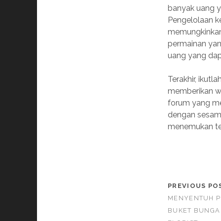
banyak uang y
Pengelolaan k
memungkinkan 
permainan yan
uang yang dap
Terakhir, ikut
memberikan waw
forum yang me
dengan sesam
menemukan te
PREVIOUS PO
MENYENTUH P
BUKET BUNGA