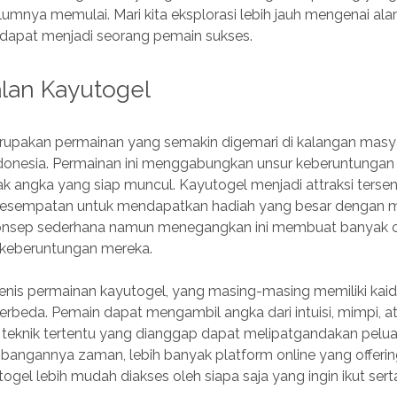
lumnya memulai. Mari kita eksplorasi lebih jauh mengenai al
 dapat menjadi seorang pemain sukses.
lan Kayutogel
upakan permainan yang semakin digemari di kalangan masya
ndonesia. Permainan ini menggabungkan unsur keberuntungan 
angka yang siap muncul. Kayutogel menjadi attraksi tersend
esempatan untuk mendapatkan hadiah yang besar dengan 
Konsep sederhana namun menegangkan ini membuat banyak 
 keberuntungan mereka.
jenis permainan kayutogel, yang masing-masing memiliki kai
berbeda. Pemain dapat mengambil angka dari intuisi, mimpi, 
eknik tertentu yang dianggap dapat melipatgandakan pelu
angannya zaman, lebih banyak platform online yang offering 
ogel lebih mudah diakses oleh siapa saja yang ingin ikut sert