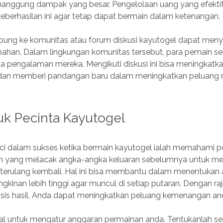
anggung dampak yang besar. Pengelolaan uang yang efekti
keberhasilan ini agar tetap dapat bermain dalam ketenangan.
gabung ke komunitas atau forum diskusi kayutogel dapat men
bahan. Dalam lingkungan komunitas tersebut, para pemain se
serta pengalaman mereka. Mengikuti diskusi ini bisa meningkatk
dan memberi pandangan baru dalam meningkatkan peluang 
uk Pecinta Kayutogel
nci dalam sukses ketika bermain kayutogel ialah memahami p
n yang melacak angka-angka keluaran sebelumnya untuk m
terulang kembali. Hal ini bisa membantu dalam menentukan
gkinan lebih tinggi agar muncul di setiap putaran. Dengan ra
sis hasil, Anda dapat meningkatkan peluang kemenangan an
usial untuk mengatur anggaran permainan anda. Tentukanlah s