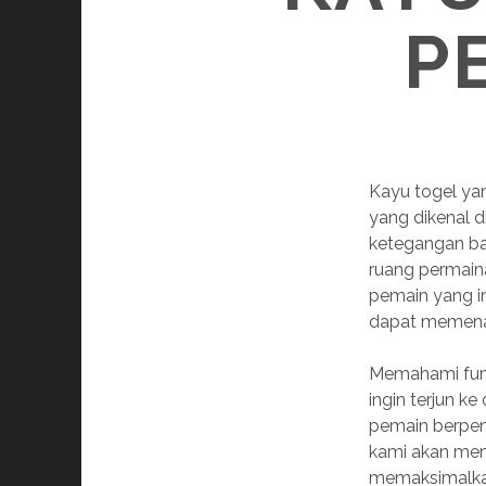
P
Kayu togel yan
yang dikenal d
ketegangan ba
ruang permaina
pemain yang ing
dapat memenan
Memahami fung
ingin terjun ke
pemain berpe
kami akan mem
memaksimalkan