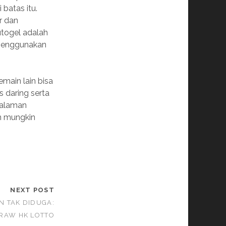
batas itu.
r dan
utogel adalah
 menggunakan
main lain bisa
 daring serta
galaman
 mungkin
NEXT POST
 TAK DIDUGA:
DRAW HK LOTTO