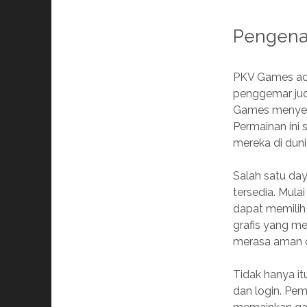
Pengena
PKV Games ada
penggemar judi
Games menyed
Permainan ini
mereka di dunia
Salah satu da
tersedia. Mula
dapat memilih
grafis yang me
merasa aman 
Tidak hanya i
dan login. Pe