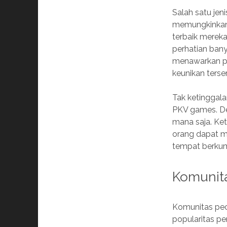
Salah satu je
memungkinkan 
terbaik merek
perhatian ban
menawarkan pe
keunikan terse
Tak ketinggalan
PKV games. De
mana saja. Ke
orang dapat m
tempat berkum
Komunit
Komunitas pec
popularitas p