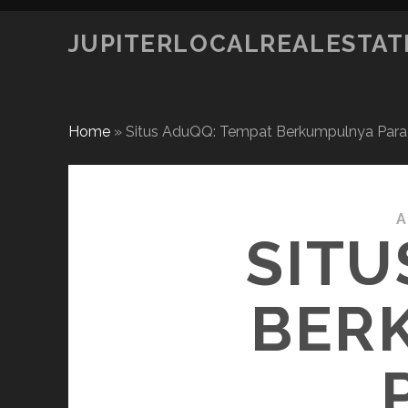
JUPITERLOCALREALESTAT
Home
»
Situs AduQQ: Tempat Berkumpulnya Para 
A
SITU
BER