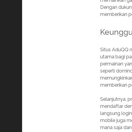
memainkan ga
Dengan dukun
memberikan pe
Keunggu
Situs AduQQ m
utama bagi pa
permainan yan
seperti domino
memungkinkan 
memberikan p
Selanjutnya, p
mendaftar deng
langsung logi
mobile juga m
mana saja dan