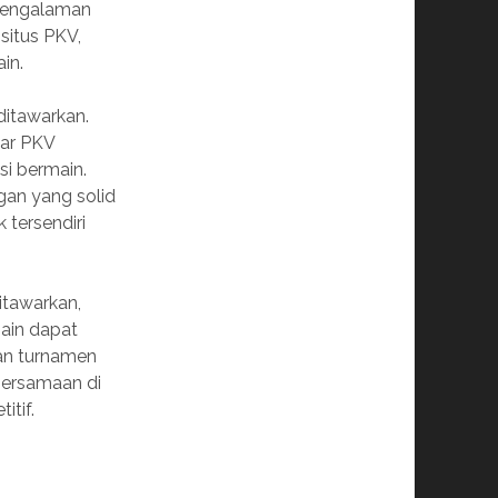
 pengalaman
situs PKV,
in.
ditawarkan.
tar PKV
i bermain.
an yang solid
 tersendiri
itawarkan,
main dapat
an turnamen
bersamaan di
itif.