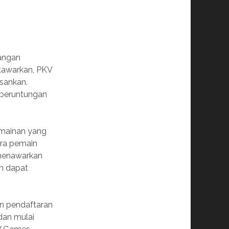
langan
itawarkan, PKV
sankan.
eberuntungan
rmainan yang
ara pemain
 menawarkan
in dapat
n pendaftaran
dan mulai