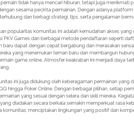
 pemain tidak hanya mencari hiburan, tetapi juga menikmati
i dengan sesama pecinta permainan. Dengan adanya platform 
erhubung dan berbagi strategi, tips, serta pengalaman berma
san popularitas komunitas ini adalah kemudahan akses yang 
si PKV Games dan berbagai metode pendaftaran seperti daf
 baru dapat dengan cepat bergabung dan merasakan sensas
mereka yang menemukan teman baru dan membangun hubung
ermain game online. Atmosfer keakraban ini menjadi daya tarik
rang.
munitas ini juga didukung oleh keberagaman permainan yang d
QQ hingga Poker Online. Dengan berbagai pilihan, setiap pe
mainan yang sesuai dengan selera dan skill mereka. Kegiat
 yang diadakan secara berkala semakin memperkuat rasa ke
 komunitas, menciptakan lingkungan yang positif dan kompet