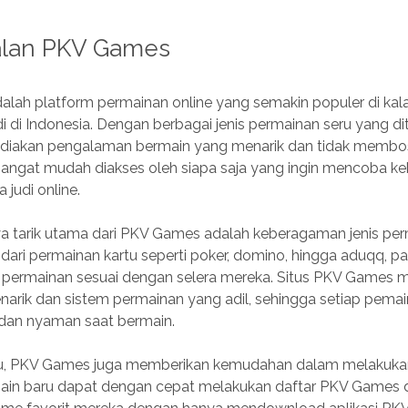
lan PKV Games
lah platform permainan online yang semakin populer di ka
 di Indonesia. Dengan berbagai jenis permainan seru yang d
iakan pengalaman bermain yang menarik dan tidak membo
 sangat mudah diakses oleh siapa saja yang ingin mencoba k
 judi online.
ya tarik utama dari PKV Games adalah keberagaman jenis pe
i dari permainan kartu seperti poker, domino, hingga aduqq, p
 permainan sesuai dengan selera mereka. Situs PKV Games
narik dan sistem permainan yang adil, sehingga setiap pema
dan nyaman saat bermain.
tu, PKV Games juga memberikan kemudahan dalam melakuka
main baru dapat dengan cepat melakukan daftar PKV Games 