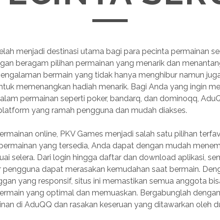
lah menjadi destinasi utama bagi para pecinta permainan ser
gan beragam pilihan permainan yang menarik dan menantang, 
engalaman bermain yang tidak hanya menghibur namun jug
tuk memenangkan hadiah menarik. Bagi Anda yang ingin m
alam permainan seperti poker, bandarq, dan dominoqq, Ad
latform yang ramah pengguna dan mudah diakses.
rmainan online, PKV Games menjadi salah satu pilihan terfav
s permainan yang tersedia, Anda dapat dengan mudah mene
ai selera. Dari login hingga daftar dan download aplikasi, s
r pengguna dapat merasakan kemudahan saat bermain. Den
ggan yang responsif, situs ini memastikan semua anggota bi
ermain yang optimal dan memuaskan. Bergabunglah dengan
inan di AduQQ dan rasakan keseruan yang ditawarkan oleh d