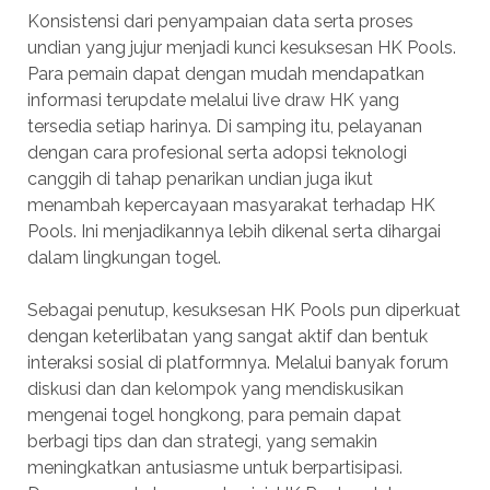
Konsistensi dari penyampaian data serta proses
undian yang jujur menjadi kunci kesuksesan HK Pools.
Para pemain dapat dengan mudah mendapatkan
informasi terupdate melalui live draw HK yang
tersedia setiap harinya. Di samping itu, pelayanan
dengan cara profesional serta adopsi teknologi
canggih di tahap penarikan undian juga ikut
menambah kepercayaan masyarakat terhadap HK
Pools. Ini menjadikannya lebih dikenal serta dihargai
dalam lingkungan togel.
Sebagai penutup, kesuksesan HK Pools pun diperkuat
dengan keterlibatan yang sangat aktif dan bentuk
interaksi sosial di platformnya. Melalui banyak forum
diskusi dan dan kelompok yang mendiskusikan
mengenai togel hongkong, para pemain dapat
berbagi tips dan dan strategi, yang semakin
meningkatkan antusiasme untuk berpartisipasi.