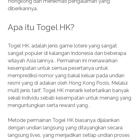
Hongkong dan menikmati pengalaman yang
diberikannya.
Apa itu Togel HK?
Togel HK, adalah jenis game lotere yang sangat
sangat populer di kalangan Indonesia dan beberapa
wilayah Asia lainnya . Permainan ini menawarkan
kesempatan untuk semua pesertanya untuk
memprediksi nomor yang bakal keluar pada undian
resmi yang di adakan oleh Hong Kong Pools. Melalui
multi jenis tarif, Togel HK menarik ketertarikan banyak
sekali individu sebab kesempatan untuk menang yang
menguntungkan serta reward yang .
Metode permainan Togel HK biasanya dijalankan
dengan undian langsung yang ditayangkan secara
langsung lives, yang menjadikan setiap undian proses