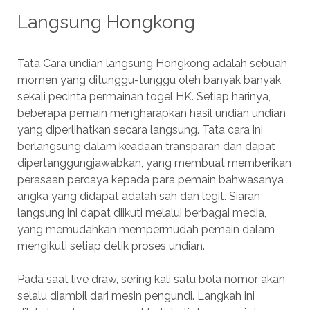
Langsung Hongkong
Tata Cara undian langsung Hongkong adalah sebuah
momen yang ditunggu-tunggu oleh banyak banyak
sekali pecinta permainan togel HK. Setiap harinya,
beberapa pemain mengharapkan hasil undian undian
yang diperlihatkan secara langsung. Tata cara ini
berlangsung dalam keadaan transparan dan dapat
dipertanggungjawabkan, yang membuat memberikan
perasaan percaya kepada para pemain bahwasanya
angka yang didapat adalah sah dan legit. Siaran
langsung ini dapat diikuti melalui berbagai media,
yang memudahkan mempermudah pemain dalam
mengikuti setiap detik proses undian.
Pada saat live draw, sering kali satu bola nomor akan
selalu diambil dari mesin pengundi. Langkah ini