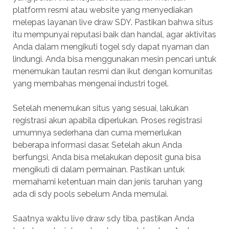
platform resmi atau website yang menyediakan
melepas layanan live draw SDY. Pastikan bahwa situs
itu mempunyai reputasi baik dan handal, agar aktivitas
Anda dalam mengikuti togel sdy dapat nyaman dan
lindungi. Anda bisa menggunakan mesin pencari untuk
menemukan tautan resmi dan ikut dengan komunitas
yang membahas mengenai industri togel.
Setelah menemukan situs yang sesuai, lakukan
registrasi akun apabila diperlukan. Proses registrasi
umumnya sederhana dan cuma memerlukan
beberapa informasi dasar. Setelah akun Anda
berfungsi, Anda bisa melakukan deposit guna bisa
mengikuti di dalam permainan. Pastikan untuk
memahami ketentuan main dan jenis taruhan yang
ada di sdy pools sebelum Anda memulai.
Saatnya waktu live draw sdy tiba, pastikan Anda