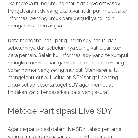
jika mereka itu beruntung atau tidak.
live draw sdy
Pengeluaran sdy yang dilakukan rutin pun merupakan
informasi penting untuk para penjudi yang ingin
menganalisa tren angka.
Data mengenai hasil pengundian sdy hari ini dan
sebelumnya dan sebelumnya sering kali dicari oleh
para pemain. Selain itu, informasi sdy yang terkumpul
mungkin memberikan gambaran lebih jelas tentang
corak nomor yang sering muncul. Oleh karena itu,
mengetahui output keluaran SDY sangat penting
untuk setiap peserta togel SDY agar membuat
tindakan yang berdasarkan data yang akurat.
Metode Partisipasi Live SDY
Agar berpartisipasi dalam live SDY, tahap pertama
yang perlu Anda kerjakan adalah aktif mencari