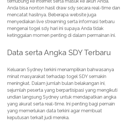
terhubung ke internet serta masuk ke akun Anda.
Anda bisa nonton hasil draw sdy secara real-time dan
mencatat hasilnya. Beberapa website juga
menyediakan live streaming serta informasi terbaru
mengenai togel sdy hari ini supaya Anda tidak
ketinggalan momen penting di dalam permainan ini.
Data serta Angka SDY Terbaru
Keluaran Sydney terkini menampilkan bahwasanya
minat masyarakat terhadap togel SDY semakin
meningkat. Dalam jumlah bulan belakangan ini,
sejumlah peserta yang berpartisipasi yang mengikuti
undian langsung Sydney untuk mendapatkan angka
yang akurat serta real-time. Ini penting bagi pemain
yang memerlukan data terkini agar membuat
keputusan terkait judi mereka.