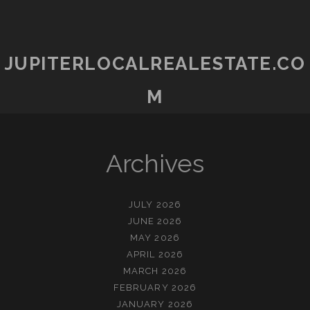
JUPITERLOCALREALESTATE.CO
M
Archives
JULY 2026
JUNE 2026
MAY 2026
APRIL 2026
MARCH 2026
FEBRUARY 2026
JANUARY 2026