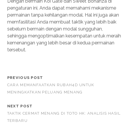
Dengan bermain Koi Gate dan Sweet Bonanza di
pengaturan ini, Anda dapat memahami mekanisme
permainan tanpa kehilangan modal. Hal ini juga akan
memfasilitasi Anda membuat taktik yang lebih baik
sebelum bermain dengan modal sungguhan,
sehingga mengoptimalkan kesempatan untuk meraih
kemenangan yang lebih besar di kedua permainan
tersebut.
PREVIOUS POST
CARA MEMANFAATKAN RUBAH4D UNTUK
MENINGKATKAN PELUANG MENANG
NEXT POST
TAKTIK CERMAT MENANG DI TOTO HK: ANALISIS HASIL
TERBARU