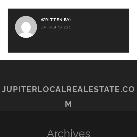
WRITTEN BY:
SAFASFSF231
JUPITERLOCALREALESTATE.CO
M
Archives