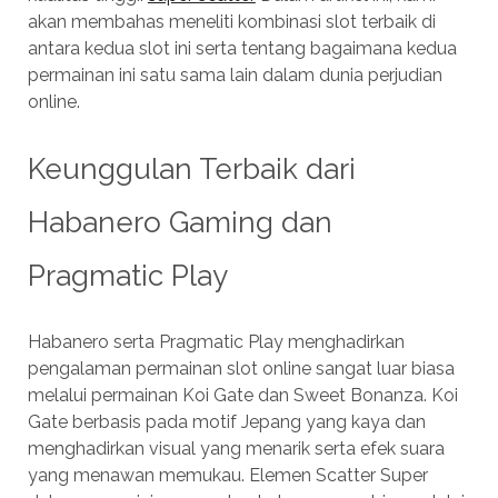
akan membahas meneliti kombinasi slot terbaik di
antara kedua slot ini serta tentang bagaimana kedua
permainan ini satu sama lain dalam dunia perjudian
online.
Keunggulan Terbaik dari
Habanero Gaming dan
Pragmatic Play
Habanero serta Pragmatic Play menghadirkan
pengalaman permainan slot online sangat luar biasa
melalui permainan Koi Gate dan Sweet Bonanza. Koi
Gate berbasis pada motif Jepang yang kaya dan
menghadirkan visual yang menarik serta efek suara
yang menawan memukau. Elemen Scatter Super