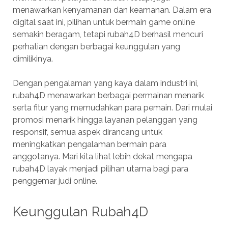
menawarkan kenyamanan dan keamanan. Dalam era
digital saat ini, pilihan untuk bermain game online
semakin beragam, tetapi rubah4D berhasil mencuri
perhatian dengan berbagai keunggulan yang
dimilikinya.
Dengan pengalaman yang kaya dalam industri ini,
rubah4D menawarkan berbagai permainan menarik
serta fitur yang memudahkan para pemain. Dari mulai
promosi menarik hingga layanan pelanggan yang
responsif, semua aspek dirancang untuk
meningkatkan pengalaman bermain para
anggotanya. Mari kita lihat lebih dekat mengapa
rubah4D layak menjadi pilihan utama bagi para
penggemar judi online.
Keunggulan Rubah4D