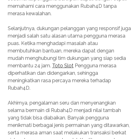
memahami cara menggunakan Rubah4D tanpa
merasa kewalahan.
Selanjutnya, dukungan pelanggan yang responsif juga
menjadi salah satu alasan utama pengguna merasa
puas. Ketika menghadapi masalah atau
membutuhkan bantuan, mereka dapat dengan
mudah menghubungi tim dukungan yang siap sedia
membantu 24 jam.
Toto Slot
Pengguna merasa
diperhatikan dan didengarkan, sehingga
meningkatkan rasa percaya mereka terhadap
Rubah4D.
Akhirnya, pengalaman seru dan menyenangkan
selama bermain di Rubah4D menjadi nilai tambah
yang tidak bisa diabaikan. Banyak pengguna
menikmati berbagai jenis permainan yang ditawarkan,
serta merasa aman saat melakukan transaksi berkat