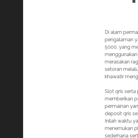
Di alam permai
pengalaman yan
5000, yang me
menggunakan m
merasakan raga
setoran melal
khawatir meng
Slot qris sert
memberikan p
permainan yang
deposit qris 
Inilah waktu y
menemukan pla
sederhana ser