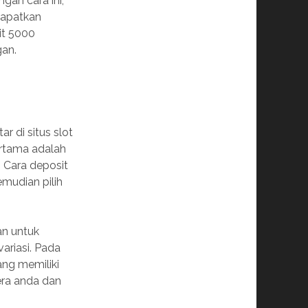
gan cara ini,
dapatkan
it 5000
gan.
r di situs slot
ertama adalah
 Cara deposit
mudian pilih
an untuk
ariasi. Pada
ang memiliki
era anda dan