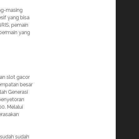
ing-masing
sif yang bisa
QRIS, pemain
bermain yang
an slot gacor
sempatan besar
lah Generasi
 penyetoran
00. Melalui
erasakan
g sudah sudah