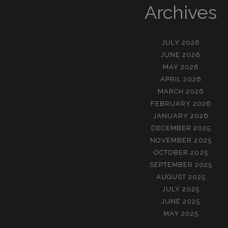
Archives
JULY 2026
JUNE 2026
MAY 2026
APRIL 2026
MARCH 2026
FEBRUARY 2026
JANUARY 2026
DECEMBER 2025
NOVEMBER 2025
OCTOBER 2025
SEPTEMBER 2025
AUGUST 2025
JULY 2025
JUNE 2025
MAY 2025