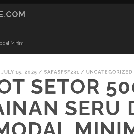
E.COM
odal Minim
JULY 15, 2025
/
SAFASFSF231
/
UNCATEGORIZED
OT SETOR 50
INAN SERU
MODAL MINI