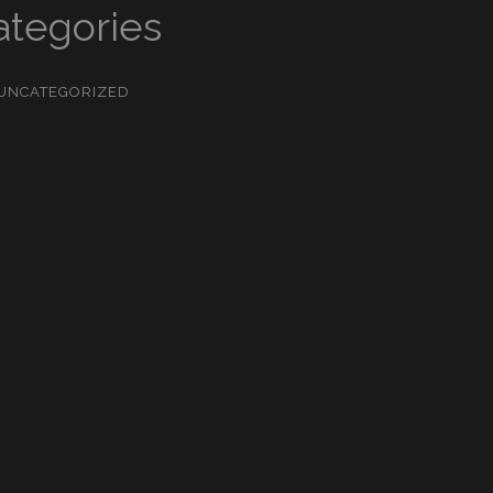
ategories
UNCATEGORIZED