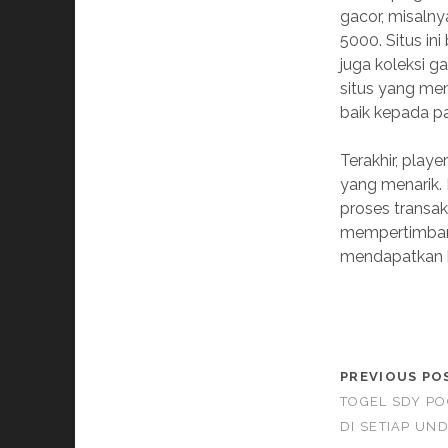
gacor, misaln
5000. Situs i
juga koleksi 
situs yang mem
baik kepada p
Terakhir, play
yang menarik.
proses transak
mempertimbang
mendapatkan b
PREVIOUS PO
TOGEL SDY PO
DI SETIAP UN