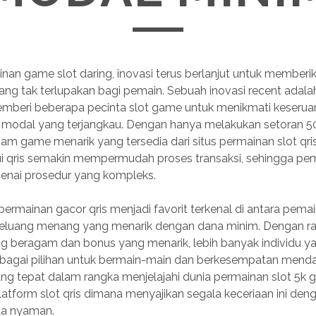
nan game slot daring, inovasi terus berlanjut untuk memberi
g tak terlupakan bagi pemain. Sebuah inovasi recent adalah
mberi beberapa pecinta slot game untuk menikmati keserua
odal yang terjangkau. Dengan hanya melakukan setoran 50
m game menarik yang tersedia dari situs permainan slot qri
ui qris semakin mempermudah proses transaksi, sehingga pem
enai prosedur yang kompleks.
a permainan gacor qris menjadi favorit terkenal di antara pema
eluang menang yang menarik dengan dana minim. Dengan 
 beragam dan bonus yang menarik, lebih banyak individu yan
sebagai pilihan untuk bermain-main dan berkesempatan mendap
ang tepat dalam rangka menjelajahi dunia permainan slot 5k g
tform slot qris dimana menyajikan segala keceriaan ini den
ta nyaman.