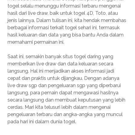
togel selalu menunggu informasi terbaru mengenai
hasil dari live draw, baik untuk togel 4D, Toto, atau
jenis lainnya. Dalam tulisan ini, kita hendak membahas
berbagai informasi terkait togel sehari ini, termasuk
hasil keluaran dan data yang bisa bantu Anda dalam
memahami permainan ini.
Saat ini, semakin banyak situs togel daring yang
memberikan live draw dan data keluaran secara
langsung. Hal ini menjadikan akses informasi jadi
cepat dan praktis untuk dijangkau. Dengan adanya
live draw sgp dan pengeluaran sgp yang diperbarui
langsung, para pemain dapat mengawasi hasilnya
secara langsung dan membuat keputusan yang lebih
cerdas. Mari kita telusuri lebih dalam mengenai
pengeluaran terbaru dan angka-angka yang muncul
pada hari ini dalam dunia togel.