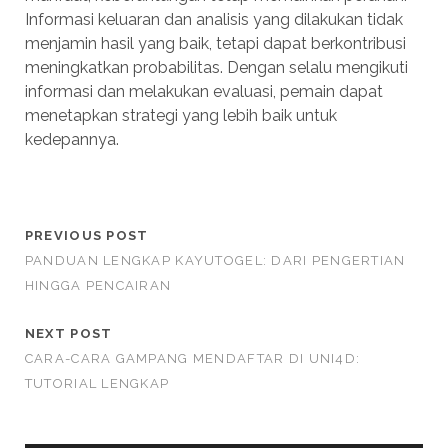
Informasi keluaran dan analisis yang dilakukan tidak
menjamin hasil yang baik, tetapi dapat berkontribusi
meningkatkan probabilitas. Dengan selalu mengikuti
informasi dan melakukan evaluasi, pemain dapat
menetapkan strategi yang lebih baik untuk
kedepannya.
PREVIOUS POST
PANDUAN LENGKAP KAYUTOGEL: DARI PENGERTIAN
HINGGA PENCAIRAN
NEXT POST
CARA-CARA GAMPANG MENDAFTAR DI UNI4D:
TUTORIAL LENGKAP