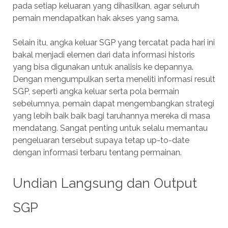
pada setiap keluaran yang dihasilkan, agar seluruh
pemain mendapatkan hak akses yang sama.
Selain itu, angka keluar SGP yang tercatat pada hari ini
bakal menjadi elemen dari data informasi historis
yang bisa digunakan untuk analisis ke depannya.
Dengan mengumpulkan serta meneliti informasi result
SGP, seperti angka keluar serta pola bermain
sebelumnya, pemain dapat mengembangkan strategi
yang lebih baik baik bagi taruhannya mereka di masa
mendatang. Sangat penting untuk selalu memantau
pengeluaran tersebut supaya tetap up-to-date
dengan informasi terbaru tentang permainan.
Undian Langsung dan Output
SGP