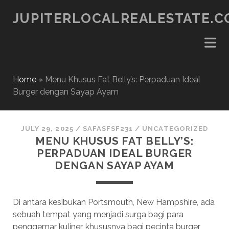
JUPITERLOCALREALESTATE.
Home
»
Menu Khusus Fat Belly’s: Perpaduan Ideal
Burger dengan Sayap Ayam
JULY 29, 2025
/
SAFASFSF231
/
UNCATEGORIZED
MENU KHUSUS FAT BELLY’S:
PERPADUAN IDEAL BURGER
DENGAN SAYAP AYAM
Di antara kesibukan Portsmouth, New Hampshire, ada
sebuah tempat yang menjadi surga bagi para
penggemar kuliner, khususnya bagi pecinta burger