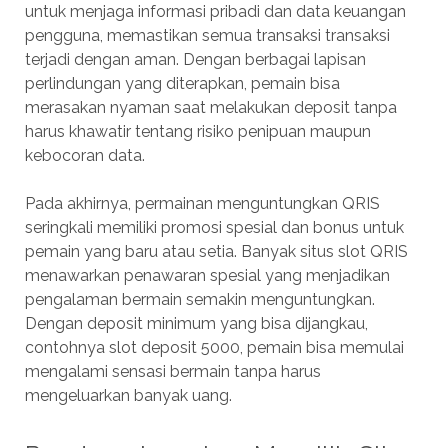
untuk menjaga informasi pribadi dan data keuangan
pengguna, memastikan semua transaksi transaksi
terjadi dengan aman. Dengan berbagai lapisan
perlindungan yang diterapkan, pemain bisa
merasakan nyaman saat melakukan deposit tanpa
harus khawatir tentang risiko penipuan maupun
kebocoran data.
Pada akhirnya, permainan menguntungkan QRIS
seringkali memiliki promosi spesial dan bonus untuk
pemain yang baru atau setia. Banyak situs slot QRIS
menawarkan penawaran spesial yang menjadikan
pengalaman bermain semakin menguntungkan.
Dengan deposit minimum yang bisa dijangkau,
contohnya slot deposit 5000, pemain bisa memulai
mengalami sensasi bermain tanpa harus
mengeluarkan banyak uang.