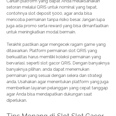
Carilah platform yang dapat Anda melaksanakan
setoran melalui QRIS untuk nominal yang tepat,
contohnya slot deposit 5000, agar anda bisa
mencoba permainan tanpa risiko besar. Jangan lupa
juga ada promo serta reward yang bisa dimanfaatkan
untuk meningkatkan modal bermain.
Terakhir, pastikan agar mengecek ragam game yang
ditawarkan. Platform permainan slot QRIS yang
berkualitas harus memiliki koleksi permainan yang
bervariasi, seperti slot gacor QRIS. Dengan banyaknya
banyaknya pilihan, anda dapat menemukan
permainan yang sesuai dengan selera dan strategi
anda. Usahakan agar menentukan platform yang juga
memberikan layanan pelanggan yang cepat tanggap
agar Anda bisa mendapatkan dukungan saat
diperlukan.