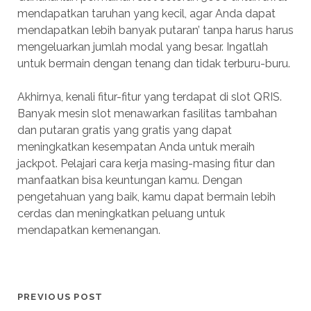
mendapatkan taruhan yang kecil, agar Anda dapat
mendapatkan lebih banyak putaran’ tanpa harus harus
mengeluarkan jumlah modal yang besar. Ingatlah
untuk bermain dengan tenang dan tidak terburu-buru.
Akhirnya, kenali fitur-fitur yang terdapat di slot QRIS.
Banyak mesin slot menawarkan fasilitas tambahan
dan putaran gratis yang gratis yang dapat
meningkatkan kesempatan Anda untuk meraih
jackpot. Pelajari cara kerja masing-masing fitur dan
manfaatkan bisa keuntungan kamu. Dengan
pengetahuan yang baik, kamu dapat bermain lebih
cerdas dan meningkatkan peluang untuk
mendapatkan kemenangan.
PREVIOUS POST