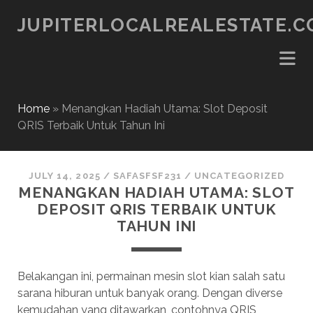
JUPITERLOCALREALESTATE.
Home
»
Menangkan Hadiah Utama: Slot Deposit
QRIS Terbaik Untuk Tahun Ini
JULY 14, 2025
/
SAFASFSF231
/
UNCATEGORIZED
MENANGKAN HADIAH UTAMA: SLOT
DEPOSIT QRIS TERBAIK UNTUK
TAHUN INI
Belakangan ini, permainan mesin slot kian salah satu
sarana hiburan untuk banyak orang. Dengan diverse
kemudahan yang ditawarkan, contohnya QRIS