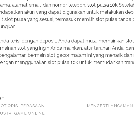
nama, alamat email, dan nomor telepon.
slot pulsa 10k
Setela
dapatkan akun yang dapat digunakan untuk melakukan deposi
 slot pulsa yang sesuai, termasuk memilih slot pulsa tanpa
ungkan.
nda terisi dengan deposit, Anda dapat mulai memainkan slot 
rmainan slot yang ingin Anda mainkan, atur taruhan Anda, da
i pengalaman bermain slot gacor malam ini yang menarik da
dengan menggunakan slot pulsa 10k untuk memudahkan trans
ST
OT QRIS: PERASAAN
MENGERTI ANCAMAN 
NDUSTRI GAME ONLINE