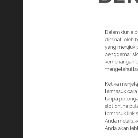
Dalam dunia pe
diminati oleh b
yang merujuk 
penggemar slo
kemenangan be
mengetahui bag
Ketika menjela
termasuk cara
tanpa potong
slot online p
termasuk link 
Anda melakuka
Anda akan leb