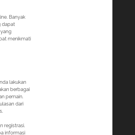
line. Banyak
g dapat
 yang
pat menikmati
Anda lakukan
iakan berbagai
gan pemain.
lasan dari
s.
registrasi.
a informasi