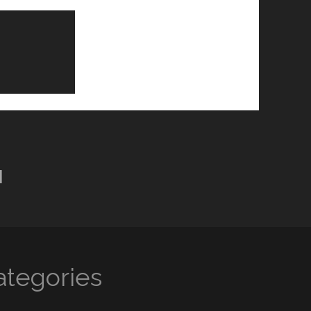
M
ategories