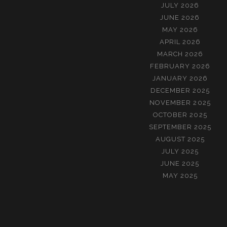
JULY 2026
JUNE 2026
MAY 2026
APRIL 2026
MARCH 2026
FEBRUARY 2026
JANUARY 2026
DECEMBER 2025
NOVEMBER 2025
OCTOBER 2025
SEPTEMBER 2025
AUGUST 2025
JULY 2025
JUNE 2025
MAY 2025