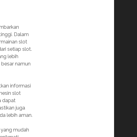
ambarkan
inggi. Dalam
rmainan slot
ri setiap slot.
ng lebih
n besar namun
kan informasi
mesin slot
a dapat
stikan juga
da lebih aman.
sa yang mudah