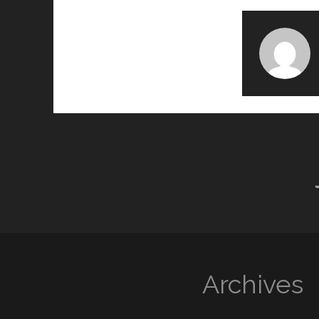
Archives