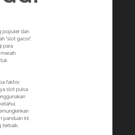
g populer dan
h "slot gacor",
i para
 meraih
ntuk
a faktor,
ya slot pulsa
enggunakan
etahui,
 memungkinkan
 panduan ini,
terbaik.