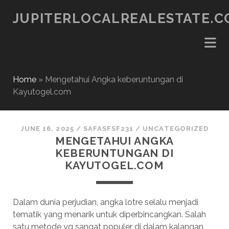
JUPITERLOCALREALESTATE.
Home
»
Mengetahui Angka keberuntungan di
Kayutogel.com
JUNE 16, 2025
/
SAFASFSF231
/
UNCATEGORIZED
MENGETAHUI ANGKA
KEBERUNTUNGAN DI
KAYUTOGEL.COM
Dalam dunia perjudian, angka lotre selalu menjadi
tematik yang menarik untuk diperbincangkan. Salah
satu metode yg sangat populer di dalam kalangan