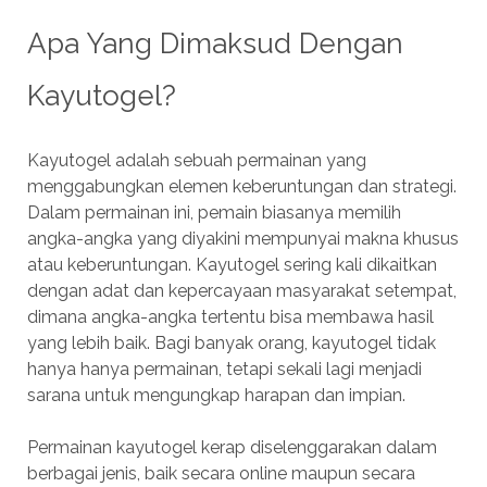
Apa Yang Dimaksud Dengan
Kayutogel?
Kayutogel adalah sebuah permainan yang
menggabungkan elemen keberuntungan dan strategi.
Dalam permainan ini, pemain biasanya memilih
angka-angka yang diyakini mempunyai makna khusus
atau keberuntungan. Kayutogel sering kali dikaitkan
dengan adat dan kepercayaan masyarakat setempat,
dimana angka-angka tertentu bisa membawa hasil
yang lebih baik. Bagi banyak orang, kayutogel tidak
hanya hanya permainan, tetapi sekali lagi menjadi
sarana untuk mengungkap harapan dan impian.
Permainan kayutogel kerap diselenggarakan dalam
berbagai jenis, baik secara online maupun secara