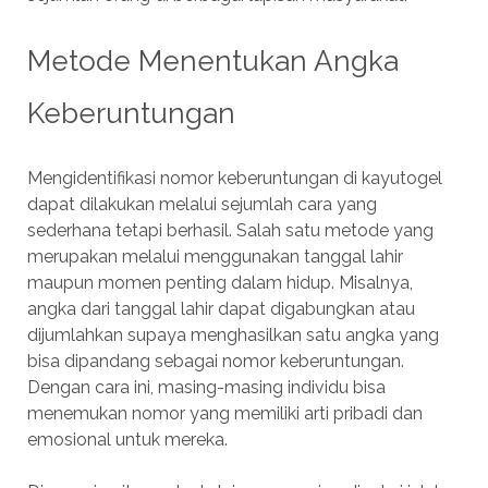
Metode Menentukan Angka
Keberuntungan
Mengidentifikasi nomor keberuntungan di kayutogel
dapat dilakukan melalui sejumlah cara yang
sederhana tetapi berhasil. Salah satu metode yang
merupakan melalui menggunakan tanggal lahir
maupun momen penting dalam hidup. Misalnya,
angka dari tanggal lahir dapat digabungkan atau
dijumlahkan supaya menghasilkan satu angka yang
bisa dipandang sebagai nomor keberuntungan.
Dengan cara ini, masing-masing individu bisa
menemukan nomor yang memiliki arti pribadi dan
emosional untuk mereka.