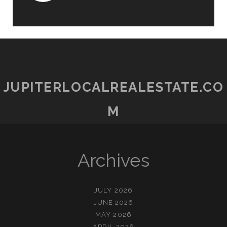
JUPITERLOCALREALESTATE.CO
M
Archives
JULY 2026
JUNE 2026
MAY 2026
APRIL 2026