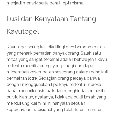
menjadi menarik serta penuh optimisme.
Ilusi dan Kenyataan Tentang
Kayutogel
Kayutogel sering kali dikelilingi oleh beragam mitos
yang menarik perhatian banyak orang. Salah satu
mitos yang sangat terkenal adalah bahwa jenis kayu
tertentu memiliki energi yang tinggi dan dapat
menambah kesempatan seseorang dalam mengikuti
permainan lotre. Sebagian orang percaya bahwa
dengan menggunakan tipe kayu tertentu, mereka
dapat menarik nasib baik dan menghindarkan nasib
buruk. Namun, nyatanya, tidak ada bukti ilmiah yang
mendukung klaim ini; ini hanyalah sebuah
kepercayaan tradisional yang telah turun-temurun.