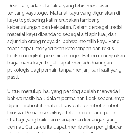
Di sisi lain, ada pula fakta yang lebih mendasar
tentang kayutogel. Material kayu yang digunakan di
kayu togel sering kali merupakan lambang
keberuntungan dan kekuatan. Dalam berbagai tradisi,
material kayu dipandang sebagai arti spiritual, dan
sejumlah orang meyakini bahwa memilih kayu yang
tepat dapat menyediakan ketenangan dan fokus
ketika mengikuti permainan togel. Hal ini menunjukkan
bagaimana kayu togel dapat menjadi dukungan
psikologis bagi pemain tanpa menjanjikan hasil yang
pasti.
Untuk menutup, hal yang penting adalah menyadari
bahwa nasib baik dalam permainan tidak sepenuhnya
dipengaruhi oleh material kayu atau simbol-simbol
lainnya. Pemain sebaiknya tetap berpegang pada
strategi yang baik dan manajemen keuangan yang
cermat. Cerita-cerita dapat memberikan penghiburan