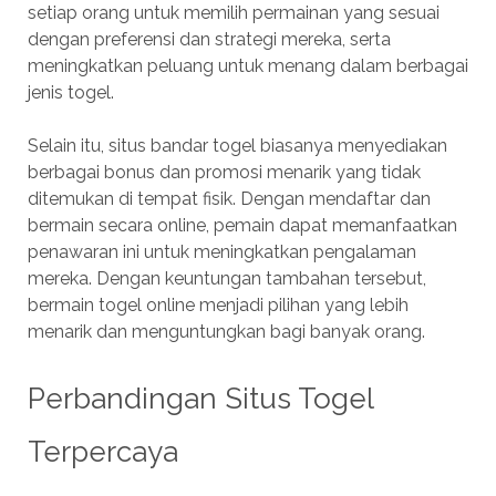
setiap orang untuk memilih permainan yang sesuai
dengan preferensi dan strategi mereka, serta
meningkatkan peluang untuk menang dalam berbagai
jenis togel.
Selain itu, situs bandar togel biasanya menyediakan
berbagai bonus dan promosi menarik yang tidak
ditemukan di tempat fisik. Dengan mendaftar dan
bermain secara online, pemain dapat memanfaatkan
penawaran ini untuk meningkatkan pengalaman
mereka. Dengan keuntungan tambahan tersebut,
bermain togel online menjadi pilihan yang lebih
menarik dan menguntungkan bagi banyak orang.
Perbandingan Situs Togel
Terpercaya