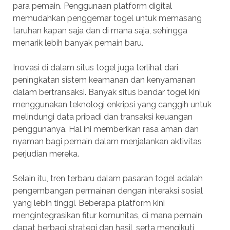
para pemain. Penggunaan platform digital
memudahkan penggemar togel untuk memasang
taruhan kapan saja dan di mana saja, sehingga
menarik lebih banyak pemain baru.
Inovasi di dalam situs togel juga terlihat dari
peningkatan sistem keamanan dan kenyamanan
dalam bertransaksi. Banyak situs bandar togel kini
menggunakan teknologi enkripsi yang canggih untuk
melindungi data pribadi dan transaksi keuangan
penggunanya. Hal ini memberikan rasa aman dan
nyaman bagi pemain dalam menjalankan aktivitas
perjudian mereka.
Selain itu, tren terbaru dalam pasaran togel adalah
pengembangan permainan dengan interaksi sosial
yang lebih tinggi. Beberapa platform kini
mengintegrasikan fitur komunitas, di mana pemain
dapat berbagi strategi dan hasil, serta mengikuti