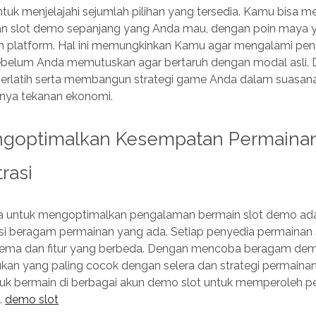
tuk menjelajahi sejumlah pilihan yang tersedia. Kamu bisa 
n slot demo sepanjang yang Anda mau, dengan poin maya 
eh platform. Hal ini memungkinkan Kamu agar mengalami pe
sebelum Anda memutuskan agar bertaruh dengan modal asli.
a berlatih serta membangun strategi game Anda dalam suasa
nya tekanan ekonomi.
ngoptimalkan Kesempatan Permainan
rasi
ra untuk mengoptimalkan pengalaman bermain slot demo ad
i beragam permainan yang ada. Setiap penyedia permainan 
 tema dan fitur yang berbeda. Dengan mencoba beragam dem
an yang paling cocok dengan selera dan strategi permainan
ntuk bermain di berbagai akun demo slot untuk memperoleh 
.
demo slot