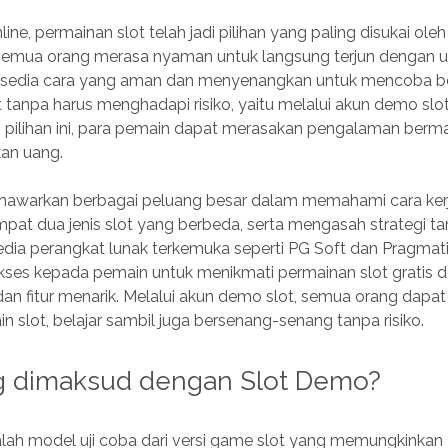
nline, permainan slot telah jadi pilihan yang paling disukai ole
semua orang merasa nyaman untuk langsung terjun dengan ua
rsedia cara yang aman dan menyenangkan untuk mencoba b
 tanpa harus menghadapi risiko, yaitu melalui akun demo slot
pilihan ini, para pemain dapat merasakan pengalaman berma
an uang.
awarkan berbagai peluang besar dalam memahami cara kerj
pat dua jenis slot yang berbeda, serta mengasah strategi t
yedia perangkat lunak terkemuka seperti PG Soft dan Pragmat
ses kepada pemain untuk menikmati permainan slot gratis d
an fitur menarik. Melalui akun demo slot, semua orang dapa
n slot, belajar sambil juga bersenang-senang tanpa risiko.
g dimaksud dengan Slot Demo?
lah model uji coba dari versi game slot yang memungkinkan