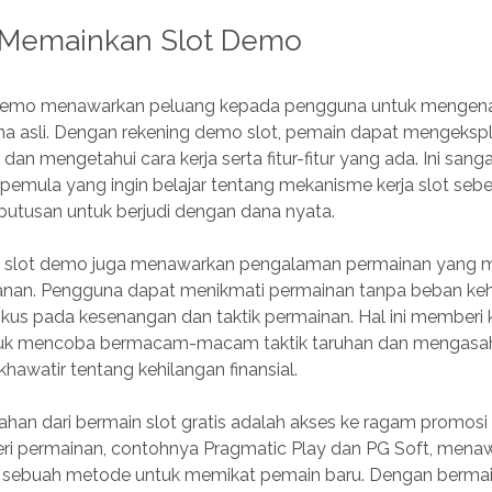
 Memainkan Slot Demo
 demo menawarkan peluang kepada pengguna untuk mengen
ana asli. Dengan rekening demo slot, pemain dapat mengekspl
 dan mengetahui cara kerja serta fitur-fitur yang ada. Ini sang
pemula yang ingin belajar tentang mekanisme kerja slot seb
utusan untuk berjudi dengan dana nyata.
u, slot demo juga menawarkan pengalaman permainan yang
anan. Pengguna dapat menikmati permainan tanpa beban keh
kus pada kesenangan dan taktik permainan. Hal ini member
uk mencoba bermacam-macam taktik taruhan dan mengasah
hawatir tentang kehilangan finansial.
han dari bermain slot gratis adalah akses ke ragam promosi
i permainan, contohnya Pragmatic Play dan PG Soft, menaw
sebuah metode untuk memikat pemain baru. Dengan bermai