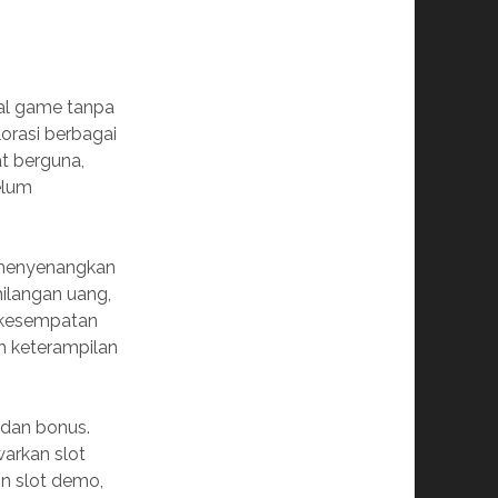
al game tanpa
orasi berbagai
at berguna,
elum
 menyenangkan
ilangan uang,
i kesempatan
 keterampilan
 dan bonus.
arkan slot
n slot demo,