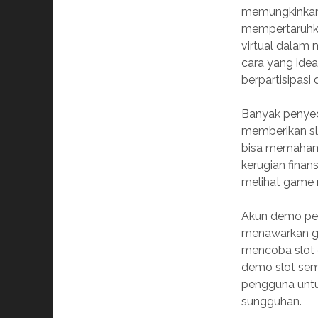
memungkinkan 
mempertaruhka
virtual dalam 
cara yang idea
berpartisipasi 
Banyak penyed
memberikan sl
bisa memahami 
kerugian fina
melihat game 
Akun demo per
menawarkan ga
mencoba slot g
demo slot sem
pengguna untu
sungguhan.