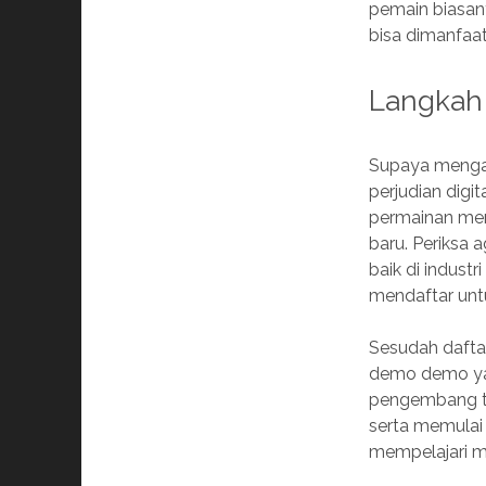
pemain biasan
bisa dimanfaat
Langkah
Supaya mengak
perjudian digi
permainan me
baru. Periksa 
baik di indust
mendaftar untu
Sesudah dafta
demo demo yan
pengembang te
serta memulai 
mempelajari m