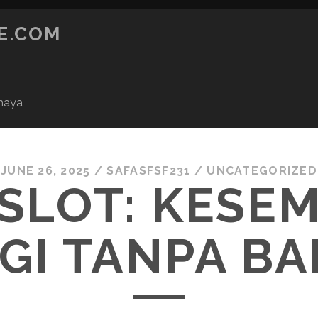
E.COM
haya
JUNE 26, 2025
/
SAFASFSF231
/
UNCATEGORIZED
SLOT: KESE
GI TANPA B