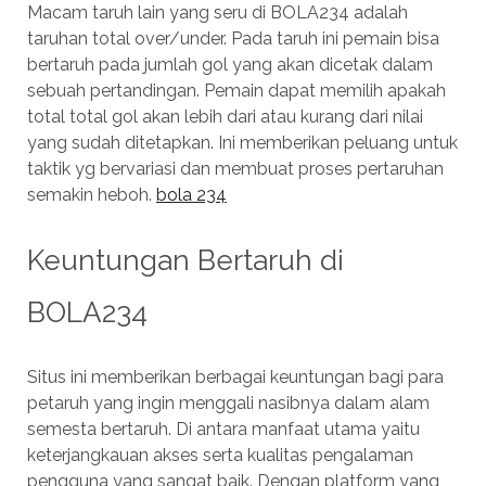
Macam taruh lain yang seru di BOLA234 adalah
taruhan total over/under. Pada taruh ini pemain bisa
bertaruh pada jumlah gol yang akan dicetak dalam
sebuah pertandingan. Pemain dapat memilih apakah
total total gol akan lebih dari atau kurang dari nilai
yang sudah ditetapkan. Ini memberikan peluang untuk
taktik yg bervariasi dan membuat proses pertaruhan
semakin heboh.
bola 234
Keuntungan Bertaruh di
BOLA234
Situs ini memberikan berbagai keuntungan bagi para
petaruh yang ingin menggali nasibnya dalam alam
semesta bertaruh. Di antara manfaat utama yaitu
keterjangkauan akses serta kualitas pengalaman
pengguna yang sangat baik. Dengan platform yang