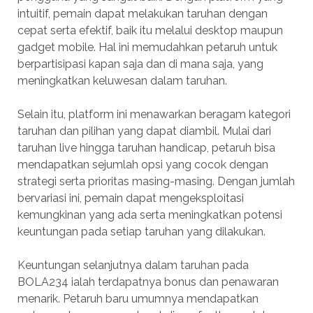
intuitif, pemain dapat melakukan taruhan dengan
cepat serta efektif, baik itu melalui desktop maupun
gadget mobile. Hal ini memudahkan petaruh untuk
berpartisipasi kapan saja dan di mana saja, yang
meningkatkan keluwesan dalam taruhan.
Selain itu, platform ini menawarkan beragam kategori
taruhan dan pilihan yang dapat diambil. Mulai dari
taruhan live hingga taruhan handicap, petaruh bisa
mendapatkan sejumlah opsi yang cocok dengan
strategi serta prioritas masing-masing. Dengan jumlah
bervariasi ini, pemain dapat mengeksploitasi
kemungkinan yang ada serta meningkatkan potensi
keuntungan pada setiap taruhan yang dilakukan.
Keuntungan selanjutnya dalam taruhan pada
BOLA234 ialah terdapatnya bonus dan penawaran
menarik. Petaruh baru umumnya mendapatkan