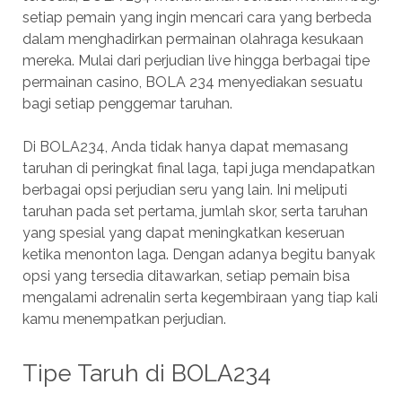
setiap pemain yang ingin mencari cara yang berbeda
dalam menghadirkan permainan olahraga kesukaan
mereka. Mulai dari perjudian live hingga berbagai tipe
permainan casino, BOLA 234 menyediakan sesuatu
bagi setiap penggemar taruhan.
Di BOLA234, Anda tidak hanya dapat memasang
taruhan di peringkat final laga, tapi juga mendapatkan
berbagai opsi perjudian seru yang lain. Ini meliputi
taruhan pada set pertama, jumlah skor, serta taruhan
yang spesial yang dapat meningkatkan keseruan
ketika menonton laga. Dengan adanya begitu banyak
opsi yang tersedia ditawarkan, setiap pemain bisa
mengalami adrenalin serta kegembiraan yang tiap kali
kamu menempatkan perjudian.
Tipe Taruh di BOLA234