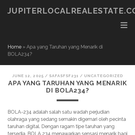
JUPITERLOCALREALESTATE.
Home
»
Apa yang Taruhan yang Menarik di
BOLA234?
JUNE 12, 2025
/
SAFASFSF231
/
UNCATEGORIZED
APA YANG TARUHAN YANG MENARIK
DI BOLA234?
BOLA-234 adalah salah satu wadah perjudian
olahraga yang sedang semakin digemari oleh pecinta
taruhan digital. Dengan ragam tipe taruhan yang
tersedia, BOLA 234 menawarkan sensasi menarik bagi