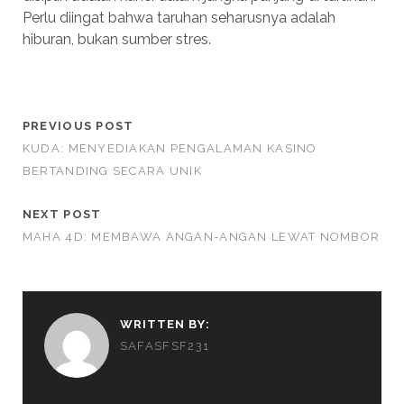
Perlu diingat bahwa taruhan seharusnya adalah
hiburan, bukan sumber stres.
PREVIOUS POST
KUDA: MENYEDIAKAN PENGALAMAN KASINO
BERTANDING SECARA UNIK
NEXT POST
MAHA 4D: MEMBAWA ANGAN-ANGAN LEWAT NOMBOR
WRITTEN BY:
SAFASFSF231