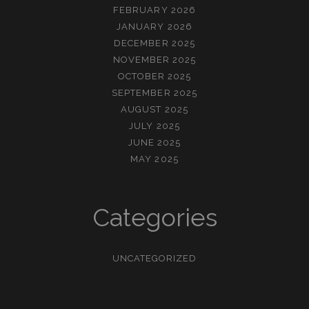
FEBRUARY 2026
JANUARY 2026
DECEMBER 2025
NOVEMBER 2025
OCTOBER 2025
SEPTEMBER 2025
AUGUST 2025
JULY 2025
JUNE 2025
MAY 2025
Categories
UNCATEGORIZED