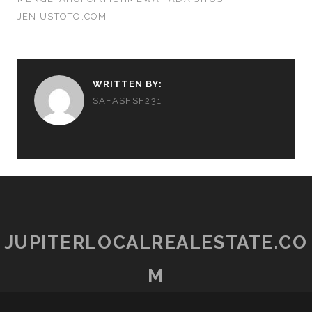
JENIUSTOTO.COM
WRITTEN BY:
SAFASFSF231
JUPITERLOCALREALESTATE.CO
M