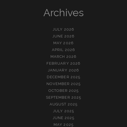
Archives
JULY 2026
JUNE 2026
MAY 2026
APRIL 2026
MARCH 2026
FEBRUARY 2026
JANUARY 2026
DECEMBER 2025
NOVEMBER 2025
OCTOBER 2025
SEPTEMBER 2025
AUGUST 2025
JULY 2025
JUNE 2025
MAY 2025