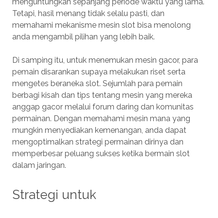
menguntungkan sepanjang periode waktu yang lama.
Tetapi, hasil menang tidak selalu pasti, dan
memahami mekanisme mesin slot bisa menolong
anda mengambil pilihan yang lebih baik.
Di samping itu, untuk menemukan mesin gacor, para
pemain disarankan supaya melakukan riset serta
mengetes beraneka slot. Sejumlah para pemain
berbagi kisah dan tips tentang mesin yang mereka
anggap gacor melalui forum daring dan komunitas
permainan. Dengan memahami mesin mana yang
mungkin menyediakan kemenangan, anda dapat
mengoptimalkan strategi permainan dirinya dan
memperbesar peluang sukses ketika bermain slot
dalam jaringan.
Strategi untuk