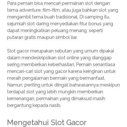
Para pemain bisa mencari permainan slot dengan
tema adventure, film-film, atau juga bahkan slot yang
mengambil tema buah tradisional. Di samping itu,
sejumlah slot daring menyediakan fitur bonus yang
dapat meningkatkan peluang menang, seperti
putaran gratis maupun simbol liar.
Slot gacor merupakan sebutan yang umum dipakai
dalam mendeskripsikan slot online yang dianggap
sering memberikan keberhasilan. Pemain senantiasa
mencari-cari slot yang gacor karena keinginan untuk
meraih pengalaman bermain yang bermanfaat.
Namun, penting untuk diingat bahwasannya meskipun
terdapat slot yang lebih mungkin memberikan
kemenangan, permainan yang dimaksud masih
bergantung kepada nasib.
Mengetahui Slot Gacor